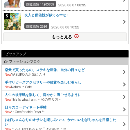
閲覧総数 11203765
2026.08.07 08:35
友人と価値観が似てる幸せ！
閲覧総数 2626
2026.08.08 10:22
もっと見る
ピックアップ
ファッションブログ
楽天で買ったもの、ステキな画像、自分の日々など
New
YASUKOのお気に入り
手作りビーズアクセサリーや雑貨を楽しむ暮らし
New
Natural＊Cafe
人生の後半戦を楽しく、穏やかに過ごせるように
New
This is what I am. ～私の在り方～
日々のコーディネート手帖
New
** Comfortable Days **
おばちゃんなりのオサレを楽しみつつ、かわいいおばちゃんを目指した
い
New
ころんおばちゃんの日々のあれこれ