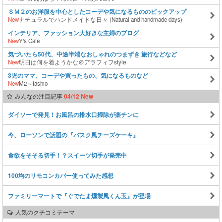
ＳＭ２のお洋服を中心としたコーデや気になるもののピックアップ
New
ナチュラルでハンドメイドな日々 (Natural and handmade days)
インテリア、ファッション大好きな主婦のブログ
New
Y's Cafe
気づいたら50代、中途半端なおしゃれのつまずき 旅行などなど
New
明日は何を着ようかな＠アラフィフstyle
3児のママ、コーデや買ったもの、気になるものなど
New
M2～fashio
みんなの注目記事
04/12 New
ダイソーで発見！お風呂の排水口掃除が楽チンに
今、ローソンで話題の『バスク風チーズケーキ』
食欲をそそる切手！？スイーツ切手が発売中
100均のリモコンカバー使ってみた感想
ファミリーマートで『ぐでたま燻製風くん玉』が登場
人気のクチコミテーマ