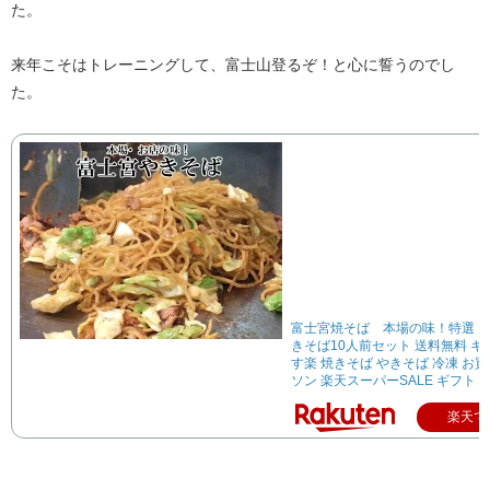
た。
来年こそはトレーニングして、富士山登るぞ！と心に誓うのでし
た。
富士宮焼そば 本場の味！特選：
きそば10人前セット 送料無料 キ
す楽 焼きそば やきそば 冷凍 お
ソン 楽天スーパーSALE ギフト 
楽天で