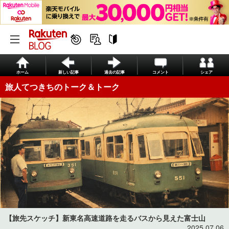
ホーム
新しい記事
過去の記事
コメント
シェア
旅人てつきちのトーク＆トーク
【旅先スケッチ】新東名高速道路を走るバスから見えた富士山
2025.07.06