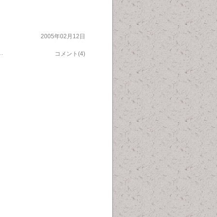
2005年02月12日
計もあるよね）いうので これならＯＫ？フルーツと他のミックスもあるみたいです。母ははちみつバターも好きでトーストに塗って好んで食べています。母には レモンカード、おいしいコーヒー、バニラ味のコーヒークリーム、オランダだったかな？のクッキーなどが喜ばれます。この間の ワインも大ヒットでした。
コメント(4)