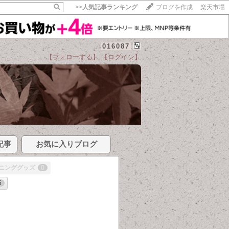
>>
人気記事ランキング
ブログを作成
楽天市場
016087
【フォローする】
【ログイン】
記事
お気に入りブログ
ニンググッズ
0
5