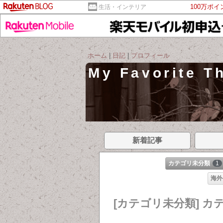
100万ポ
生活・インテリア
ホーム
|
日記
|
プロフィール
My Favorite T
新着記事
カテゴリ未分類
1
海外
[カテゴリ未分類] カ