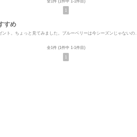
全1件 (1件中 1-1件目)
1
すすめ
お母様のお誕生日プレゼント。ちょっと見てみました。ブルーベリーは今シーズンじゃないので 冷凍かドライしかないですよね。私の母だったら、と想定してジュースだったら飲みやすいし どうかなって。祖母も母も飲み物はあまりいただかないイメージがあるけれど、ブルーベリーは目にも良いって（あまり関係ないって統
全1件 (1件中 1-1件目)
1