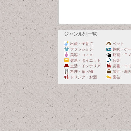
ジャンル別一覧
出産・子育て
ペット
ファッション
趣味・ゲ
美容・コスメ
映画・Ｔ
健康・ダイエット
音楽
生活・インテリア
読書・コ
料理・食べ物
旅行・海
ドリンク・お酒
園芸