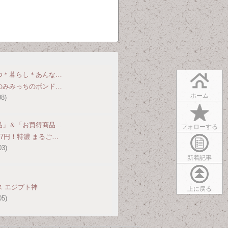
つ＊暮らし＊あんな…
のみみっちのボンド…
ホーム
08)
品」＆「お買得商品…
フォローする
27円！特濃 まるご…
03)
新着記事
 エジプト神
上に戻る
05)