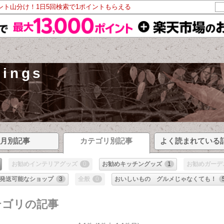
イント山分け！1日5回検索で1ポイントもらえる
hings
月別記事
カテゴリ別記事
よく読まれている
お勧めインテリアグッズ
0
お勧めキッチングッズ
1
お勧めガーデ
発送可能なショップ
3
全般
0
おいしいもの グルメじゃなくても！
テゴリの記事