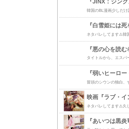
『JINX：ジン
『白雪姫には死を 
『悪の心を読む
『弱いヒーロー C
映画『ラブ・イ
『あいつは黒炎