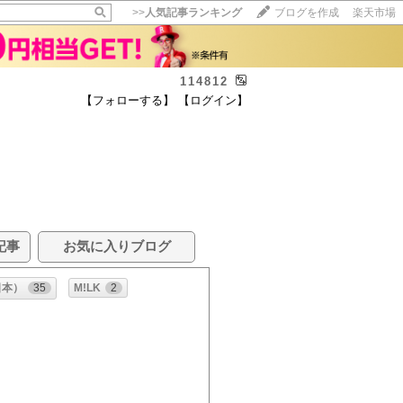
>>
人気記事ランキング
ブログを作成
楽天市場
114812
【フォローする】
【ログイン】
記事
お気に入りブログ
日本）
35
M!LK
2