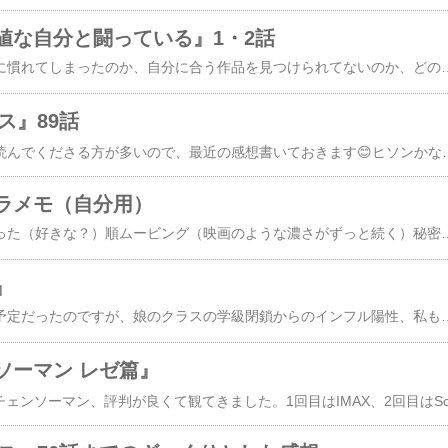
値な自分と闘っている』1・2話
最近、韓ドラの面白さに慣れてしまったのか、自分に合う作品を見つけられてないのか、どの作品も途中で止まってしまっていたんですが（いつかは賢くなる専攻医生活、刑務所のルールブック、瑞草洞、シグナル、サラ・キムという女…）、この『誰だって無価値な自分と闘っている』、2話にしてすでに名作の予感です。今の時点で、心を動かされまくり。音楽も涙腺を刺激します。主役の2人ではなく、オ・ジョンセ演じるギョンセから作品が始まるのがポイントのような気がする。「これ」が主人公なのかぁ、って少し戸惑うんだけど、気づいたらなぜか主人公に共感してる。めちゃくちゃなのに。現実にこんな人がいたら、8人会のメンバー以上に冷たく接してしまうかもしれないのに。ファン・ドンマンっていう名前も良い。あんな迷惑行為はしないけど、夢があるのにいつまでも叶えられなくて、諦めることもできなくて、自分を棚に上げて人の悪口を言って、でも本人はいたって純粋に映画が好きでっていう姿が他人事でなく、胸が痛かった…ちゃんと寄り添ってくれる人がいるのも良い。8人会のメンバーにも常に後ろめたさが漂っていて、ちゃんとドンマンを友人だと思ってるんだなーと。主演は『ウ・ヨンウ』におならプー役で出てたク・ギョファン！不思議な愛嬌があって印象に残る俳優さんですよね。ウナといると急に可愛くなるのも笑えます。コ・ユンジョンもムービング観てから大好きです。
ス』89話
ジンクスの感想記事を読んでくださる方が多いので、最近の感想書いておきます😊ヒソンかなり良い仕事してる👍🏻予想してたよりジェギョンが苦悩・苦戦するターンが短かったので、ヒソンがちゃんと言ってくれて良かったなと思った。ジェギョンは十分後悔してるけど、知らないことも多いからダン先生の傷つきを全部わかってるわけじゃないと思うし…この頃ダン先生がきちんとした服を着るようになってほんとにうれしい☺️ジェギョンの厚意も以前より素直に受け取れるようになってて感慨深い…スーツ素敵すぎる。本来のダン先生らしさが目に見えるようになったというか。これはモテるだろうなぁ。
ラメモ（自分用）
何となく上から面白かった（好きな？）順ムービング（映画のような濃さがずっと続く）秘密の森（1も2も好き）​ウ・ヨンウ弁護士は天才肌​怪物（ブロマンス）椿の花咲く頃​弱いヒーロー CLASS1​・​CLASS2​（面白さとしてはこの位置にいるけど異次元に好きな作品）イカゲーム1・2最後列からの声ミセン（まだ途中）良いが悪い、ドンジェ​悪の心を読む者たち​ラケット少年団（まだ途中）トリガー（キム・ナムギルが好きなんです）財閥家の末息子（最終回が凄い）愛の不時着賢い医師生活（素敵な作品だけど、登場人物達がキレイすぎないか？と思ってしまう…）ヴィンチェンツォ（好きかと言われるとそうでもない気がするけど、観てる間はすごく集中して楽しめたドラマ）サイ
』
先月、息子と観に行く予定だったのですが、娘のクラスの学級閉鎖からのインフル陽性、私もインフルではなかったものの体調を崩してしまい、やっと観に行ってきました！上映館もだいぶ少なくなってしまい（それでも9月から上映開始してることを考えるとロングランですよね）、上映回数も1日1回の劇場が多かったので通勤ラッシュに揉まれながらTOHOシネマズ日比谷まで足を運びました。家で何回も子ども達と一緒に『らしさ』の公式コラボMVを観ていたんですけど、絵の力がすごくあって、この時点で泣いてました（笑）魚豊先生の作品は『チ。ー地球の運動についてー』も『ようこそ！FACT（東京S区第二支部）へ』も好きだったから、きっと面白いんだろうなと思ってはいましたけど、ほんとうに観に行って良かったです。ロトスコープを使ったアニメと言えば私の中では『悪の華』ですが（映画のパンフで魚豊先生も触れていました）、あの作品のロトスコープは正直成功とは言えなかったと思うんです。（挑戦したことの意義はあったと思う）この作品のロトスコープ技法は、作品のテーマにも合っていたし、作品の魅力の大半がロトスコープ技法によって生み出されていました。実際の人間の動作が絵に起こされることによって、実写だったら見逃していたちょっとした動きが印象に残るんですよね。人ってこんな動きをしているんだなって。走っている場面は勿論すごいけど、日常のシーンも魅力的でした。私が一番好きだったのは、自転車を漕ぐ小宮の後ろ姿。あの揺れる背中になんか親しみを感じました。他にも、財津が講演会でマイクをスタンドから抜くときの動作、陸上部のメンバーが木陰の落ちる道を歩いて行くシーン、走る前に選手達が手を振り動かしたりピョンピョン小さくジャンプする様子。どれも印象に残った。岩井澤監督が作った日常映画も観てみたくなった。小さな子どもの動きなんかもロトスコープ技法に合いそう。ロトスコープ以外のアニメーション表現もすごかった。雨の中だんだんトガシが消えていくのとか。音と絵の融合。精神状態をそのまま絵で表現するシーンがいくつかあった。原作では言葉で表現していたものを、アニメではしっかり絵で表現していたと思います。絵の力が凄まじい。（雨の長回しのシーンは作画に1年間かかったそう！）色合いも良かった。鮮やかなのに落ち着いてるというか。最高にクールなアニメーション映画です。キャラクターもみんな魅力的。それぞれに抱える地獄みたいなものがあるんですよね。そしてみんなそれぞれにその地獄と向き合っている、戦っている。その中で生まれる哲学に心を打たれます。みんなカッコ良かった。原作は映画見てから下巻だけ読んだんですけど（上巻は売り切れで
ソーマン レゼ篇』