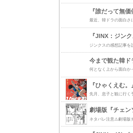
『誰だって無価
『JINX：ジンク
今まで観た韓ド
『ひゃくえむ。
劇場版『チェン