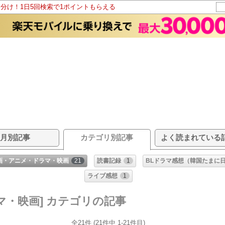
山分け！1日5回検索で1ポイントもらえる
月別記事
カテゴリ別記事
よく読まれている
画・アニメ・ドラマ・映画
21
読書記録
1
BLドラマ感想（韓国たまに
ライブ感想
1
マ・映画] カテゴリの記事
全21件 (21件中 1-21件目)