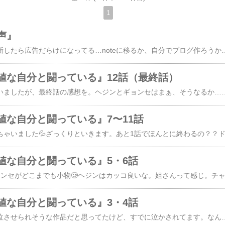
1
声』
（なんか久しぶりに更新したら広告だらけになってる…noteに移るか、自分でブログ作ろうかな…）ヒョヌク主演ということで、制作が発表されたときから楽しみにしていた作品。全6話一挙配信なので、寝不足になりそうだなと思ってましたが、案の定、昨日深夜世間がW杯に夢中になっている最中に、私はこの作品にのめり込んでおりました…とても面白かったし、作品の構造がシンプルで美しい見事な作品でした！視聴者もその構造に入り込んでいくという没入感の楽しめる作品。視聴後の満足感がありました。あらすじが発表されたときは、ヒョヌクに儚げな空気を感じて、もう少し耽美な雰囲気の作品を想像してたんですが、ちょっと違いました。それにしても教授役の俳優さん、正にイメージするところの教授って感じですごい。家の感じとかも。チョ・ハンチョルさん出ててうれしい☺️序盤から嫌なハラハラ感。試験問題を盗んできてほしいと頼むイ・ガン。こうなったら、教授は盗むし、悪事は必ず暴露されるんだよなぁ…だけど、思ったより暗い展開じゃなかったというか、コミカルさもあるし、企みが成功して走りながら笑顔で飛び跳ねるシーンは最高。一番の名場面だったと思います。音楽もこだわりを感じます。独特の雰囲気が出てる。こうやってイ・ガンの手の中にどんどん堕ちていく話なんだろうなぁと思いながら観るので、胃が痛いですが、意外に夫婦の間には良い変化が起きたりもして、この時点では教授に不幸になってほしくないなと心配しながら観てました。イ・ガンが不気味だし。2話のラストで、セユンの父がキム・スフンだと知ってからが凄い。完全にイ・ガンの手中から抜け出せなくなって、ひたすらに暴走。イ・ガンからの連絡を中毒のように待ち続ける姿はメンヘラのよう…悲惨なんだけど、滑稽で面白い。どんどんイ・ガンの物語の中に没入していき、創作と現実の区別がつかなくなってしまう。教授の妻が可哀想すぎて、妻が見切りをつけて離婚してくれれば何でもいいやという気持ちになってきました（笑）教授、基本自分のことしか頭にないし、すぐキレて逃げるし、よそ見してるわりに妻が他の人を褒めたり他の人に褒められると嫉妬するし、学生にも疎まれてるし、人間として小さすぎて、こりゃダメだわと思うんだけど、スフンに対する感情は理解できちゃうんだよね。自分が嫉妬する相手がほんとうは嫌なヤツだったらいいのにとか、そんなヤツから好きな人を救うヒーローになりたいとか、ちょっとわかってしまう
値な自分と闘っている』12話（最終話）
だいぶ遅くなってしまいましたが、最終話の感想を。ヘジンとギョンセはまぁ、そうなるか…ギョンセはヘジンがいないとダメだろうし、ヘジンのギョンセへの愛も消えてなくなったわけじゃなさそうだったし。もっと痛い目見てほしかった気もするけど（笑）オ・ジョンヒの車での笑顔。娘に敗けて、色んな執着を手放したって感じの表情だった。ノックノックノックは性別を変えずに制作することになったって解釈したけど、合ってるかな？ウナとミランのシーン、ウナが自分のことを告白できて良かった。絶対知られたくないと思ってたことを自分から言えた心境の変化が、この物語の核だよなぁ。根底ではずっと母親に認められたい気持ちがあったんだな。そりゃそうか。いつか、作品で関わることもあるのかも。ドンマンに喝入れたの予告見たときはギョンセかと思ったけど違った。それにしても、ドンマンの作品がイメージに反してハリウッド的というか、派手な映画だったのがなんか面白かったです。良い終わり方だったと思うけど、序盤の方が色々新鮮で面白かったかな。やっぱり物語
値な自分と闘っている』7〜11話
値な自分と闘っている』5・6話
値な自分と闘っている』3・4話
クライマックスで号泣させられそうな作品だと思ってたけど、すでに泣かされてます。なんか、観ながらこんなに物語の中に入り込んで心が揺さぶられる作品は久しぶりです。3話感情ウォッチとか、祖母に持たされるおかずとか、小道具の使い方にテクニックを感じる…ウナといるドンマン、普通だし思いやりもあるんだよなぁ。でもドンマンらしさは失わない。そしてこの作品のコ・ユンジョン、ほんとうに美しくて可愛い。事故を目撃して「ときめき」、テロの犠牲者がいなくて「失望」が感情ウォッチ出たって話、共感してしまった（よね？）ギョンセもなんか嫌いになれないんだよね。山登りして酷評レビュー読んでるの笑う。何だかんだ生徒と仲の良いドンマン良いな。お兄さんのシーン、韓ドラってほんと予感させるのが上手だよなと改めて思った。1人でお酒を飲んだ形跡。でも兄の姿は見えない、音もしない。わずかに開いた浴室のドアの隙間から覗く光。「형」って声をかけたときのドンマンの表情。ウナの元カレ登場。「いっそ死んでくれ」びっくり。でも本気でウナが悪いと思ってるんだろうな。なんか枝？みたいの落ちてきたけど、あれは偶然？ 誰かが投げたの？めずらしくお父さん役じゃないチョン・ベス。（いや、お父さんかもしれないけど）「俺には分かる 俺を嫌いな人 好きな人 俺を好きな人の前ではものすごく温厚だ 血圧も心拍も下がる 体が先に反応するんだ 動物としての本能的な反応だ」「俺を嫌う人になぜ親切にしろと？ 俺じゃなくあいつらに言ってよ」ここ切なかった。子どもみたいなドンマンがいとしかった。ちょっと話逸れるけど、体の感覚を大事にしてる人は人間関係の問題に巻き込まれづらいって記事を先日Twitterで読んで、ドンマンが言ってることと同じだなと思った。ドンマンの場合は嫌いな人に自分のやり方で対応するので、トラブルは回避できないけど…何だかわからないけど苦手な人っているけど、その感覚って大事にした方が良いのかも。ウナの感情ウォッチに「安心」が出たとき泣いた。ウナが事故に遭いそうになったシーン、普通の恋愛ドラマなら抱きしめたりしそうなもんだけど、自分の感情に感動してそのまま1人で帰るのが最高だった。こんな愛の形。「500ウォン まいてあげます」って何なんだろう？元ネタがあるんだよな、きっと。あと、この事故って偶然なのかな…韓ドラでは毎度あることだから深く考えなくて良いのか…？4話ちゃんとウナの言ったこと聞いてたんだね。「安心」が愛って考え方、好きだな。「たぶん…今も 溶接をしながら 酒を飲みながら 真実を求めてる」心に残った表現。ドンマンもお兄さんも芸術家なんだよね。2人って普通にカフェとか