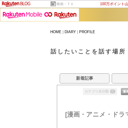
100万ポイント
映画・ＴＶ
HOME
|
DIARY
|
PROFILE
話したいことを話す場所
新着記事
カテゴリ未分類
0
漫
[漫画・アニメ・ドラ