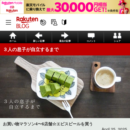
ホーム
新しい記事
過去の記事
コメント
シェア
３人の息子が自立するまで
お買い物マラソン4〜6店舗☆エビスビールを買う
April 25, 2025