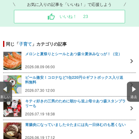
お気に入りの記事を「いいね！」で応援しよう
いいね！
23
同じ「
子育て
」カテゴリの記事
メロンと夏祭りとシールとあつ森☆夏休みなっが！（泣）
2026.08.09 06:00
ビール激安！コロナなど1缶220円☆ギフトボックス入り送
料無料
2026.07.30 12:00
新しい
過去
キティ好きの三男のために朝から並ぶ母☆あつ森スタンプラ
リーも
2026.07.19 18:38
胃腸炎になっていました☆たまには丸一日休むのも悪くない
2026.06.19 17:12