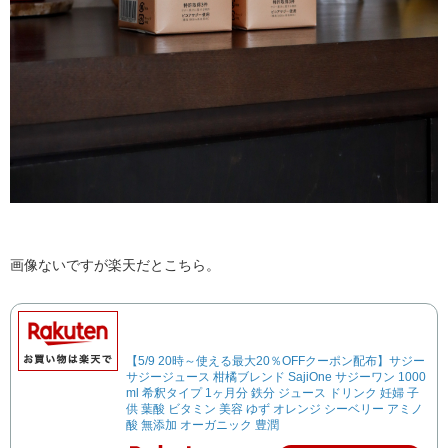
画像ないですが楽天だとこちら。
【5/9 20時～使える最大20％OFFクーポン配布】サジー
サジージュース 柑橘ブレンド SajiOne サジーワン 1000
ml 希釈タイプ 1ヶ月分 鉄分 ジュース ドリンク 妊婦 子
供 葉酸 ビタミン 美容 ゆず オレンジ シーベリー アミノ
酸 無添加 オーガニック 豊潤