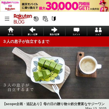
ホーム
新しい記事
過去の記事
コメント
シェア
３人の息子が自立するまで
【scope企画・追記あり】母の日の贈り物☆鉄分豊富なサジーワン
May 13, 2025