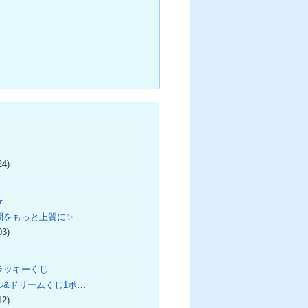
24)
★
間をもっと上質に✨
03)
ラッキーくじ
ル&ドリームくじ1ポ…
12)