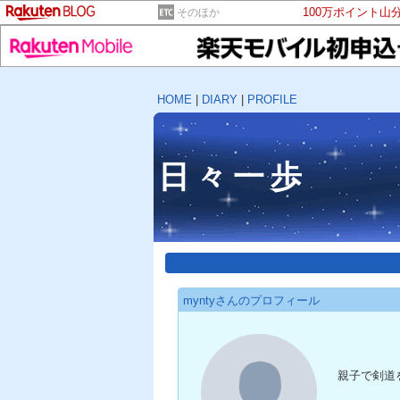
100万ポイント山
そのほか
HOME
|
DIARY
|
PROFILE
日々一歩
myntyさんのプロフィール
親子で剣道