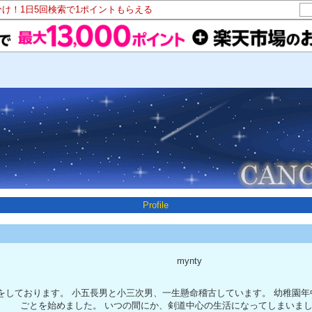
分け！1日5回検索で1ポイントもらえる
Profile
mynty
をしております。 小五長男と小三次男、一生懸命稽古しています。 幼稚園
ごとを始めました。 いつの間にか、剣道中心の生活になってしまいま