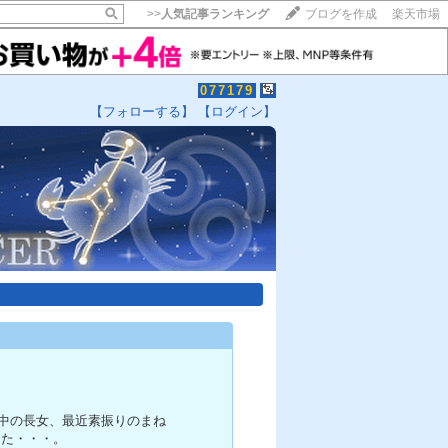
>>
人気記事ランキング
ブログを作成
楽天市場
077179
【フォローする】
【ログイン】
年中の長女、最近素振りのまね
した・・・。