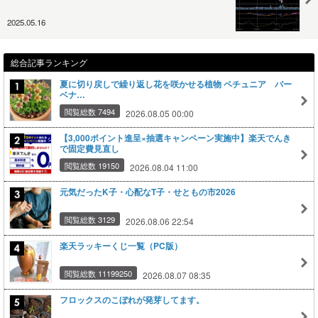
2025.05.16
総合記事ランキング
夏に切り戻しで繰り返し花を咲かせる植物 ペチュニア バー
ベナ…
閲覧総数 7494
2026.08.05 00:00
【3,000ポイント進呈×抽選キャンペーン実施中】楽天でんき
で固定費見直し
閲覧総数 19150
2026.08.04 11:00
元気だったK子・心配なT子・せともの市2026
閲覧総数 3129
2026.08.06 22:54
楽天ラッキーくじ一覧（PC版）
閲覧総数 11199250
2026.08.07 08:35
フロックスのこぼれが発芽してます。