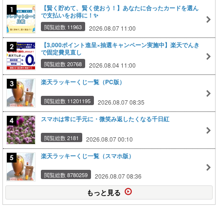
【賢く貯めて、賢く使おう！】あなたに合ったカードを選ん
で支払いをお得に！✨
閲覧総数 11963
2026.08.07 11:00
【3,000ポイント進呈×抽選キャンペーン実施中】楽天でんき
で固定費見直し
閲覧総数 20768
2026.08.04 11:00
楽天ラッキーくじ一覧（PC版）
閲覧総数 11201195
2026.08.07 08:35
スマホは常に手元に・微笑み返したくなる千日紅
閲覧総数 2181
2026.08.07 00:10
楽天ラッキーくじ一覧（スマホ版）
閲覧総数 8780259
2026.08.07 08:36
もっと見る