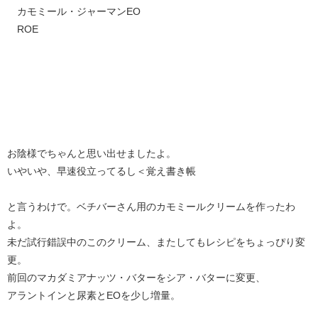
カモミール・ジャーマンEO
ROE
お陰様でちゃんと思い出せましたよ。
いやいや、早速役立ってるし＜覚え書き帳
と言うわけで。ベチバーさん用のカモミールクリームを作ったわ
よ。
未だ試行錯誤中のこのクリーム、またしてもレシピをちょっぴり変
更。
前回のマカダミアナッツ・バターをシア・バターに変更、
アラントインと尿素とEOを少し増量。