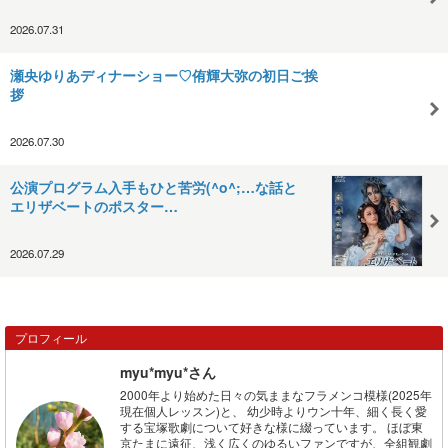
2026.07.31
瀬央ゆりあディナーショー♡侑輝大弥の初日ご挨
拶
2026.07.30
公演プログラム入手もひと苦労(^o^;…な話と
エリザベートのポスター…
2026.07.29
プロフィール
myu*myu*さん
2000年より始めた日々の気ままなフラメンコ模様(2025年
現在個人レッスン)と、 幼少時よりウン十年、細く長く愛
する宝塚歌劇について好きな様に綴っています。 ほぼ東
京たまに遠征、浅く広くのゆるいファンですが、全組観劇