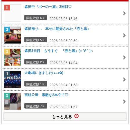
遠征中『ポーの一族』2回目♡
閲覧総数 680
2026.08.06 15:46
遠征帰り… 幸せに翻弄された『赤と黒』
閲覧総数 535
2026.08.06 20:59
遠征3日目 もうすぐ 『赤と黒』(∩´∀｀)∩
閲覧総数 238
2026.08.06 14:04
大劇場にきました(⁠◕⁠ᴗ⁠◕⁠✿⁠)
閲覧総数 185
2026.08.04 21:58
宙組公演 素敵な2本立て♡
閲覧総数 788
2026.08.03 21:57
もっと見る