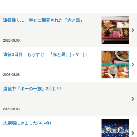
遠征帰り… 幸せに翻弄された『赤と黒』
2026.08.06
遠征3日目 もうすぐ 『赤と黒』(∩´∀｀)∩
2026.08.06
遠征中『ポーの一族』2回目♡
2026.08.05
大劇場にきました(⁠◕⁠ᴗ⁠◕⁠✿⁠)