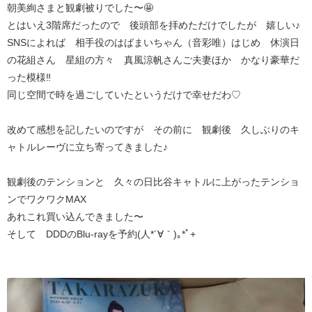
朝美絢さまと観劇被りでした〜🤩
とはいえ3階席だったので 後頭部を拝めただけでしたが 嬉しい♪
SNSによれば 相手役のはばまいちゃん（音彩唯）はじめ 休演日
の花組さん 星組の方々 真風涼帆さんご夫妻ほか かなり豪華だ
った模様‼️
同じ空間で時を過ごしていたというだけで幸せだわ♡
改めて感想を記したいのですが その前に 観劇後 久しぶりのキ
ャトルレーヴに立ち寄ってきました♪
観劇後のテンションと 久々の日比谷キャトルに上がったテンショ
ンでワクワクMAX
あれこれ買い込んできました〜
そして DDDのBlu-rayを予約(⁠人⁠*⁠´⁠∀⁠｀⁠)⁠｡⁠*ﾟ⁠+