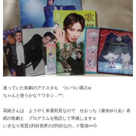
迷っていた歌劇のアクスタも ついつい購入w
ちゃんと使うかな？ワタシ…^^;
花組さんは ようやく来週初見なので せおっち（瀬央ゆりあ）表
紙の歌劇と プログラムを熟読して準備します☺️
いきなり実質1列目視界の2列目なの…ド緊張👀💦