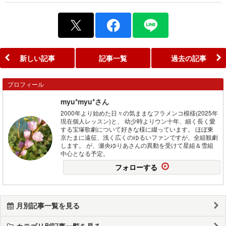
新しい記事
記事一覧
過去の記事
プロフィール
myu*myu*さん
2000年より始めた日々の気ままなフラメンコ模様(2025年
現在個人レッスン)と、 幼少時よりウン十年、細く長く愛
する宝塚歌劇について好きな様に綴っています。 ほぼ東
京たまに遠征、浅く広くのゆるいファンですが、全組観劇
します。 が、瀬央ゆりあさんの異動を受けて星組＆雪組
中心となる予定。
フォローする
月別記事一覧を見る
カテゴリ別記事一覧を見る