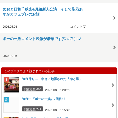
めおと日和千秋楽&月組新人公演 そして聖乃あ
すかカフェブレのお話
2026.05.04
コメント(2)
ポーの一族コメント映像が豪華です(⁠♡⁠ω⁠♡⁠ ⁠)⁠ ⁠~⁠♪
2026.05.03
このブログでよく読まれている記事
遠征帰り… 幸せに翻弄された『赤と黒』
閲覧総数 680
2026.08.06 20:59
遠征中『ポーの一族』2回目♡
閲覧総数 741
2026.08.06 15:46