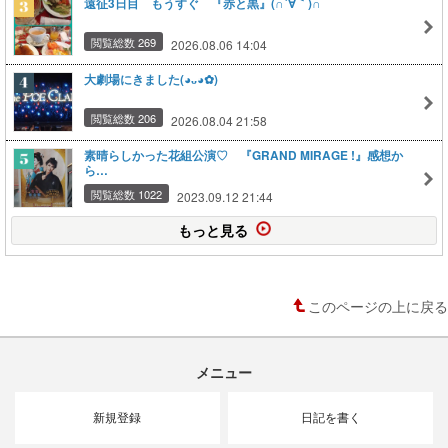
遠征3日目 もうすぐ 『赤と黒』(∩´∀｀)∩
閲覧総数 269
2026.08.06 14:04
大劇場にきました(⁠◕⁠ᴗ⁠◕⁠✿⁠)
閲覧総数 206
2026.08.04 21:58
素晴らしかった花組公演♡ 『GRAND MIRAGE !』感想か
ら…
閲覧総数 1022
2023.09.12 21:44
もっと見る
このページの上に戻る
メニュー
新規登録
日記を書く