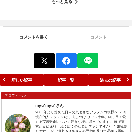
もっと見る
コメントを書く
コメント
新しい記事
記事一覧
過去の記事
プロフィール
myu*myu*さん
2000年より始めた日々の気ままなフラメンコ模様(2025年
現在個人レッスン)と、 幼少時よりウン十年、細く長く愛
する宝塚歌劇について好きな様に綴っています。 ほぼ東
京たまに遠征、浅く広くのゆるいファンですが、全組観劇
します。 が、瀬央ゆりあさんの異動を受けて星組＆雪組