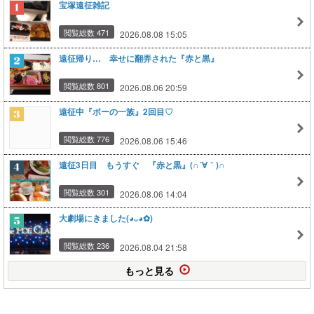
宝塚遠征雑記
閲覧総数 471
2026.08.08 15:05
遠征帰り… 幸せに翻弄された『赤と黒』
閲覧総数 801
2026.08.06 20:59
遠征中『ポーの一族』2回目♡
閲覧総数 776
2026.08.06 15:46
遠征3日目 もうすぐ 『赤と黒』(∩´∀｀)∩
閲覧総数 301
2026.08.06 14:04
大劇場にきました(⁠◕⁠ᴗ⁠◕⁠✿⁠)
閲覧総数 236
2026.08.04 21:58
もっと見る