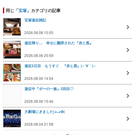
同じ「
宝塚
」カテゴリの記事
宝塚遠征雑記
2026.08.08 15:05
遠征帰り… 幸せに翻弄された『赤と黒』
2026.08.06 20:59
遠征3日目 もうすぐ 『赤と黒』(∩´∀｀)∩
2026.08.06 14:04
遠征中『ポーの一族』2回目♡
2026.08.06 15:46
大劇場にきました(⁠◕⁠ᴗ⁠◕⁠✿⁠)
2026.08.04 21:58