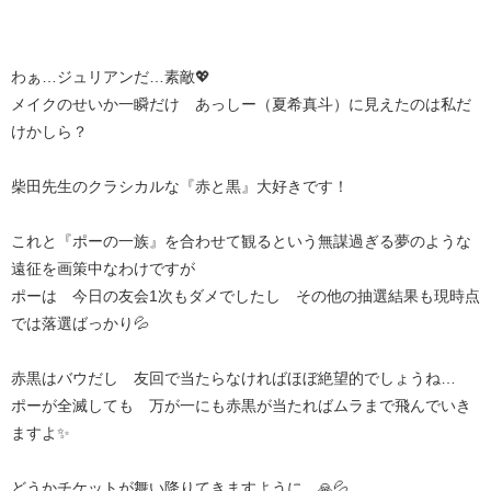
わぁ…ジュリアンだ…素敵💖
メイクのせいか一瞬だけ あっしー（夏希真斗）に見えたのは私だ
けかしら？
柴田先生のクラシカルな『赤と黒』大好きです！
これと『ポーの一族』を合わせて観るという無謀過ぎる夢のような
遠征を画策中なわけですが
ポーは 今日の友会1次もダメでしたし その他の抽選結果も現時点
では落選ばっかり💦
赤黒はバウだし 友回で当たらなければほぼ絶望的でしょうね…
ポーが全滅しても 万が一にも赤黒が当たればムラまで飛んでいき
ますよ✨
どうかチケットが舞い降りてきますように…🙏💦