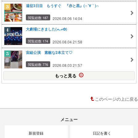
遠征3日目 もうすぐ 『赤と黒』(∩´∀｀)∩
閲覧総数 187
2026.08.06 14:04
大劇場にきました(⁠◕⁠ᴗ⁠◕⁠✿⁠)
閲覧総数 174
2026.08.04 21:58
宙組公演 素敵な2本立て♡
閲覧総数 776
2026.08.03 21:57
もっと見る
このページの上に戻る
メニュー
新規登録
日記を書く