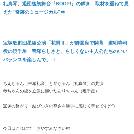
礼真琴、退団後初舞台『BOOP!』の輝き 取材を重ねて見
えた“奇跡のミュージカル”⇒
宝塚歌劇団星組公演「花男Ⅱ」が御園座で開幕 道明寺司
役の暁千星「宝塚らしさと、らしくない主人公たちのいい
バランスを楽しんで」⇒
ちえちゃん（柚希礼音）と琴ちゃん（礼真琴）の共演
琴ちゃんの後を立派に継いだありちゃん（暁千星）
宝塚の繋がり 結びつきの尊さを勝手に感じて幸せです(^^)
今日はこれにて おやすみなさい💤