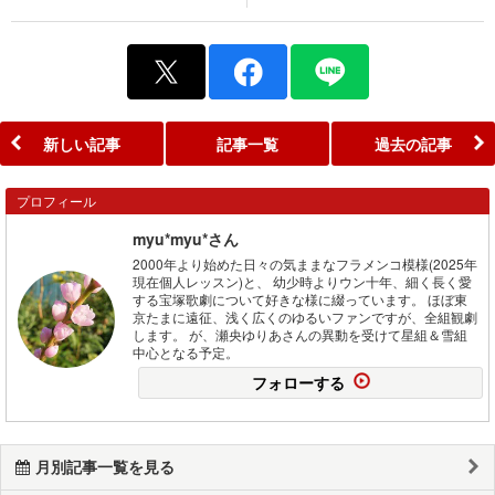
新しい記事
記事一覧
過去の記事
プロフィール
myu*myu*さん
2000年より始めた日々の気ままなフラメンコ模様(2025年
現在個人レッスン)と、 幼少時よりウン十年、細く長く愛
する宝塚歌劇について好きな様に綴っています。 ほぼ東
京たまに遠征、浅く広くのゆるいファンですが、全組観劇
します。 が、瀬央ゆりあさんの異動を受けて星組＆雪組
中心となる予定。
フォローする
月別記事一覧を見る