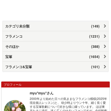
カテゴリ未分類
(149)
フラメンコ
(1231)
そのほか
(388)
宝塚
(1654)
フラメンコ&宝塚
(101)
プロフィール
myu*myu*さん
2000年より始めた日々の気ままなフラメンコ模様(2025年
現在個人レッスン)と、 幼少時よりウン十年、細く長く愛
する宝塚歌劇について好きな様に綴っています。 ほぼ東
京たまに遠征、浅く広くのゆるいファンですが、全組観劇