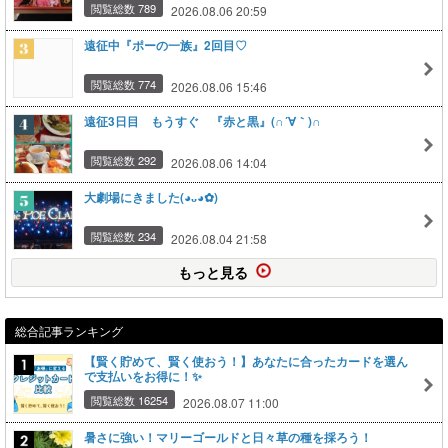
閲覧総数 789
2026.08.06 20:59
遠征中『ポーの一族』2回目♡
閲覧総数 774
2026.08.06 15:46
遠征3日目 もうすぐ 『赤と黒』(∩´∀｀)∩
閲覧総数 292
2026.08.06 14:04
大劇場にきました(⁠◕⁠ᴗ⁠◕⁠✿⁠)
閲覧総数 234
2026.08.04 21:58
もっと見る
総合記事ランキング
【賢く貯めて、賢く使おう！】あなたに合ったカードを選ん
で支払いをお得に！✨
閲覧総数 16254
2026.08.07 11:00
暑さに強い！マリーゴールドと日々草の種を採ろう！