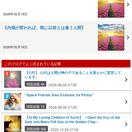
2026年05月18日
【内側が変われば、既に以前とは違う人間】
2026年05月18日
このブログでよく読まれている記事
【心行】 心行は人間が神の子であることを高らかに宣言して
います。
閲覧総数 46
2026.08.06 07:05
"Space Friends Also Evaluate Us Firmly"
閲覧総数 19
2026.08.06 07:05
【To My Loving Children of Earth】 ～Open the Key of the
Safe and Make Full Use of the Golden Chip～
閲覧総数 366
2025.10.29 07:05