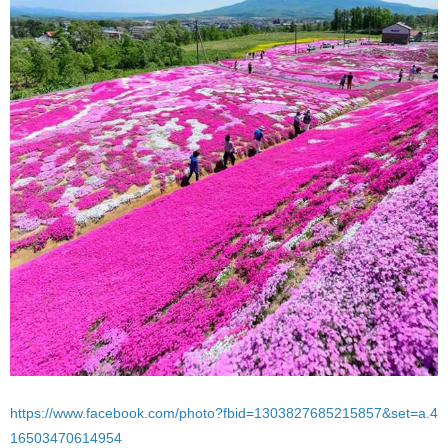
https://www.facebook.com/photo?fbid=1303827685215857&set=a.4
16503470614954