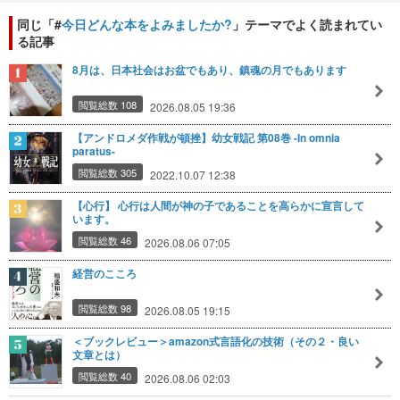
同じ「#
今日どんな本をよみましたか?
」テーマでよく読まれてい
る記事
8月は、日本社会はお盆でもあり、鎮魂の月でもあります
閲覧総数 108
2026.08.05 19:36
【アンドロメダ作戦が頓挫】幼女戦記 第08巻 -In omnia
paratus-
閲覧総数 305
2022.10.07 12:38
【心行】 心行は人間が神の子であることを高らかに宣言して
います。
閲覧総数 46
2026.08.06 07:05
経営のこころ
閲覧総数 98
2026.08.05 19:15
＜ブックレビュー＞amazon式言語化の技術（その２・良い
文章とは）
閲覧総数 40
2026.08.06 02:03