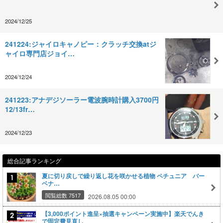
2024/12/25
241224:ジャイロキャノピー：クラッチ交換atジ
ャイロ専門店ジョイ…
2024/12/24
241223:アナデジソーラー電波腕時計購入3700円
12/13fr…
2024/12/23
総合記事ランキング
夏に切り戻しで繰り返し花を咲かせる植物 ペチュニア バー
ベナ…
閲覧総数 7517
2026.08.05 00:00
【3,000ポイント進呈×抽選キャンペーン実施中】楽天でんき
で固定費見直し