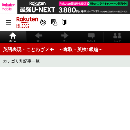
ホーム
前へ
次へ
コメント
シェア
英語表現・ことわざメモ ～奪取・英検1級編～
カテゴリ別記事一覧