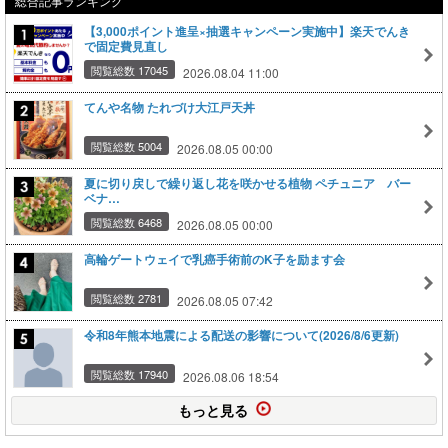
総合記事ランキング
【3,000ポイント進呈×抽選キャンペーン実施中】楽天でんき
で固定費見直し
閲覧総数 17045
2026.08.04 11:00
てんや名物 たれづけ大江戸天丼
閲覧総数 5004
2026.08.05 00:00
夏に切り戻しで繰り返し花を咲かせる植物 ペチュニア バー
ベナ…
閲覧総数 6468
2026.08.05 00:00
高輪ゲートウェイで乳癌手術前のK子を励ます会
閲覧総数 2781
2026.08.05 07:42
令和8年熊本地震による配送の影響について(2026/8/6更新)
閲覧総数 17940
2026.08.06 18:54
もっと見る