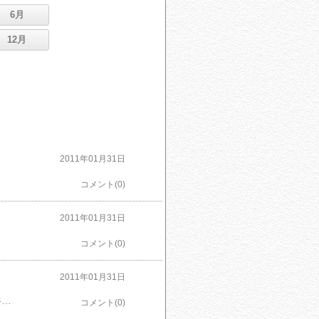
6月
12月
2011年01月31日
コメント(0)
2011年01月31日
コメント(0)
2011年01月31日
Strange Strange (HJ文庫)「これが僕の真の力、なのか」秘められた力を使い、美少女たちと共に悪を滅ぼす少年・田尾君が直面した、とてつもなく凄惨な事態とは？問題作「ぶひぶひ＠だらだら」をはじめ、彼と秘密を持つ彼女の心温まる愛の物語「人でなしと恋」など全４篇でお届けする、浅井ラボの（ある意味で）ハラハラドキドキの連作短編撰。使用前に注意書きをよく読んでね！
コメント(0)