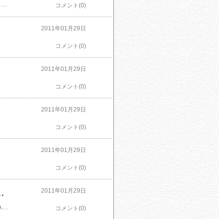
緋色の欠片 ポータブル(通常版)2006年7月発売のPS2用ソフト『緋色の欠片』と、2007年2月発売のPS2用ファンディスク『緋色の欠片 ~あの空の下で~』の2本を豪華カップリングした究極の1本が登場! PSP版の追加要素は恋愛要素が盛り込まれたショートシナリオと、守護者たちのスペシャルボイスが入手できるミニゲームが追加されている。さらに前作で一度クリアしないと出現しなかったキャラクタールートが最初から攻略できたり、主人公やオサキ狐の名前が変更可能だったりとシステム面も充実。キャラクターボイスに関しても、主人公以外のキャラクターは全編フルボイスになっている。
コメント(0)
2011年01月29日
コメント(0)
2011年01月29日
コメント(0)
2011年01月29日
]
コメント(0)
2011年01月29日
コメント(0)
2 -FIRST SEASON- 08 双海真美
2011年01月29日
THE IDOLM@STER MASTER ARTIST 2 -FIRST SEASON- 08 双海真美前作で大ヒットしたMASTER ARTISTシリーズの第二弾、「THE IDOLM@STER MASTER ARTIST 2 -FIRST SEASON-」より、3タイトルが一挙発売！ 9月のPrologueに始まり、10月・11月と連続してリリースされるTHE IDOLM@STER MASTER ARTIST 2 -FIRST SEASON-シリーズからの3作品。同シリーズは通常のようなグループ・ユニット歌唱ではなく、各キャラクター個人に焦点をあて、ソロの歌唱楽曲をメインに収録。本作は、双子のキャラクターながらソロでの初リリースとなる双海真美。
コメント(0)