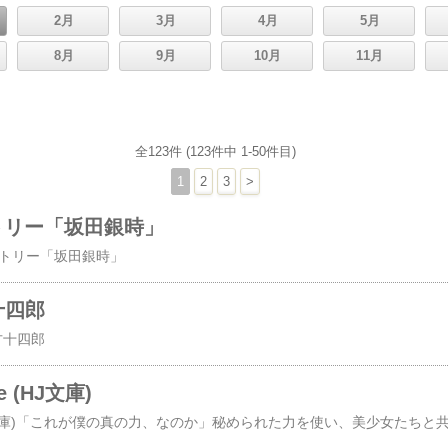
2月
3月
4月
5月
8月
9月
10月
11月
全123件 (123件中 1-50件目)
1
2
3
>
トリー「坂田銀時」
ペストリー「坂田銀時」
十四郎
土方十四郎
ge (HJ文庫)