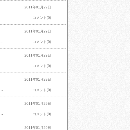
2011年01月29日
し科学的解釈を許さない真の魔法に撃たれてしまう。彼を救う為、時詠みの儀式の実行を決意する咲耶。だがそれは、耕介との永遠の別れを意味していた。残されたわずかな時の中、果たして耕介は真の魔法を打ち破り、咲耶をその手に再び取り戻せるのか!?物理と魔法の化学反応ファンタジー第３弾!!
コメント(0)
2011年01月29日
丁 165mm OVD-11 * 商品サイズ：幅約300mm×奥行き約47mm×高さ約21mm * 商品重量：約150g * 刀身：モリブデン鋼、柄：18-8ステンレス * 生産国：日本にほんブログ村
コメント(0)
2011年01月29日
コメント(0)
2011年01月29日
5mm# 重量:570g# 素材・材質:収納容器・受け容器/スチロール樹脂（耐熱温度70度）、 調理プレート・皮引き・安全ホルダー/ABS樹脂（耐熱温度80度）、 スライス刃・皮引き刃/ステンレス刃物鋼、クシ刃/ステンレススチール# 原産国:台湾
コメント(0)
2011年01月29日
ンドルはエッジのないラウンド形状、ヒップアップライン、ウェーブラインで優しい手当たりと優れた操作性を生み出しています。 * 特殊加工の刃付けにより食材の水分による吸盤効果（ブレーキ作用）を減少し、切り込み鋭く、軽い力で切ることができます。 * 洗いやすく、熱湯消毒・食器洗浄機・食器乾燥機に使用できます。 * 刃渡り:約165mm
コメント(0)
2011年01月29日