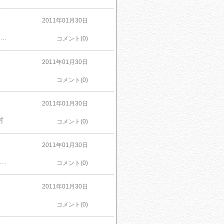
2011年01月30日
-fal インジニオ サファイア ファミーユ10点セット L52092￥ 10,366# サイズ: フライパン/26cm、ソースパン/16cm・20cm、 ウォックパン/26cm、シールリッド/16cm・20cm、 シリコン縁ガラスぶた/16cm・20cm# セット重量: 3248g# 材質: フライパン・ソースパン・ウォックパン/アルミニウム、 シールリッド/ポリエチレン、シリコン縁ガラス
コメント(0)
2011年01月30日
コメント(0)
2011年01月30日
村
コメント(0)
2011年01月30日
レス製 ガラス蓋付 パスタ鍋 22cm H-4797￥ 3,109 # サイズ: (約)幅345×奥行240×高さ250mm# 重量: (約)1.8kg# 底の厚さ: 0.5mm# 満水容量: 7.0L
コメント(0)
2011年01月30日
コメント(0)