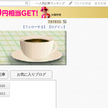
>>
人気記事ランキング
ブログを作成
楽天市場
707831
【フォローする】
【ログイン】
記事
お気に入りブログ
2020
2013