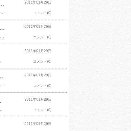
チワイド液晶ディスプレイ 1920×1080(フルHD1080P)対応 3系統入力装備 マーベルブラック
2011年01月29日
解像度1920×1080(フルHD1080P)対応モデル。アスペクト比16:9、高速応答2ms(G to G)、高輝度(300cd/m2)、高コントラスト(1000:1(標準) 60000:1(ACR機能))、ノングレア液晶パネル採用。デジタル(HDMI/HDCP対応DVI)入力、アナログ(D-Subミニ15ピン)入力の 3系統。D-SUB/DVI-D/HDMIケーブルを標準添付。フル/アスペクト比固定拡大機能(4:3又は5:4入力のときに縦横比をあわせた表示が可能)。映像に最適なカラーモードを提供するOpti Colorモードを搭載。背面ステレオスピ-カ-(3W×2)を内蔵。環境に優しい「RoHS指令対応」「PCリサイクルマーク付」。Vista- premium (Certified for Windows Vista TM)に対応。
コメント(0)
L ワイヤレスマウス エニウェアマウス Darkfieldレーザーセンサー搭載 M905
2011年01月29日
 6,022 LOGICOOL ワイヤレスマウス エニウェアマウス Darkfieldレーザーセンサー搭載 M905木目調や光沢のある表面から透明なガラスの上まで、ほぼあらゆる場所でマウスパッドを使わずに使用できる2.4GHz帯ワイヤレスレーザーマウス。PC作業を効率化する高速スクロール機能や、最大6台の機器を同時に認識できる超小型レシーバーにより、USBポートを無駄にしないロジクールUnifying（ユニファイング）機能を搭載。単三形乾電池1本で駆動するコンパクトなモバイル高性能マウス。
コメント(0)
2011年01月29日
ュート機能。 * ボリューム装備（ヘッドホン部）。 * 調整不要のフリーアジャストタイプ。
コメント(0)
ハブ バスパワー(USBケーブルA to miniB 30cm)
2011年01月29日
PLANEX USB2.0/1.1 4ポート USBハブ バスパワー(USBケーブルA to miniB 30cm) PL-UH401￥ 690 「PL-UH401」はUSB2.0に対応したダウンストリーム4ポートハブ。最高480Mbps（高速モード時） の転送をサポート。 電源のいらないバスパワー仕様で携帯に便利。USBケーブル付属。
コメント(0)
ジタルフルハイビジョン液晶テレビ
2011年01月29日
ZA 42V型 地上・BS・110度CSデジタルフルハイビジョン液晶テレビ 42Z1￥ 96,906
コメント(0)
2011年01月29日