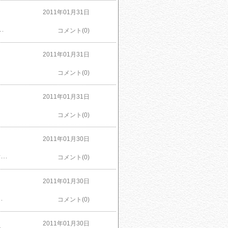
2011年01月31日
・W(ワット)数により異なりますので、加減してください。(目安時間は500Wの場合2分、600Wの場合1分30秒です。)ご注意開封時やラップを取る際などには、熱くなった具やソースがはねることがありますので、ご注意ください。原材料・栄養成分(メーカーより)[原材料] 牛肉, 牛脂豚脂混合油, 小麦粉, 砂糖, ウスターソース, 香辛料, カレーパウダー, トマトペースト, でんぷん, 食塩, チャツネ, 全粉乳, 酵母エキス, チキンエキス, ポークエキス, 調味料(アミノ酸等), 重曹, カラメル色素, 酸味料, 香辛料抽出物, 香料, (原材料の一部に大豆、りんごを含む) にほんブログ村
コメント(0)
2011年01月31日
コメント(0)
2011年01月31日
コメント(0)
2011年01月30日
￥ 1,431ヱヴァンゲリヲン新劇場版:破ウエハースchap.1 BOX (食玩)「ヱヴァンゲリヲン新劇場版：破」のウエハース第1弾です。今弾より「新劇場版：破」の内容でラインナップを構成します。ファン待望のアスカ・マリが登場です！全32種類、1BOXでは揃いません。
コメント(0)
2011年01月30日
て飾ることのできる豪華仕様です！また子供時代のレイ・アスカはシリーズ初のディスプレイ台座付きの仕様で登場。新要素満載のレイ・アスカスペシャル弾です。全6種類+シークレット2種、1BOXでは揃いません。
コメント(0)
フィギュア) BOX
2011年01月30日