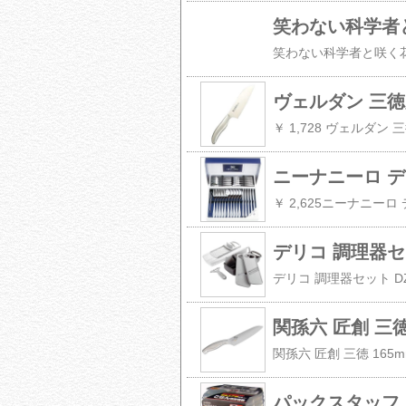
笑わない科学者と
ヴェルダン 三徳庖
ニーナニーロ デ
￥ 2,625ニーナニーロ 
デリコ 調理器
関孫六 匠創 三徳
パックスタッフ 