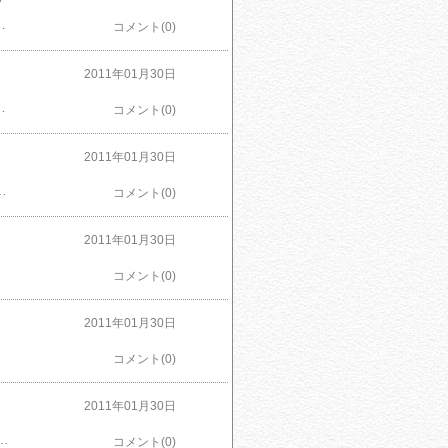
が可能。1箱に1枚キャラクターカードが封入され、裏面には9種全てを集めるとカズキヨネ氏による描き下ろし「斎藤一」イラストが完成！キャラクターラインナップ：土方歳三・沖田総司・沖田総司~洋装ver.~・斎藤一・斎藤一~洋装ver.~・藤堂平助・原田左之助・永倉新八・風間千景
コメント(0)
2011年01月30日
す。クリアカード21種はすべて新規描き起こし!1BOX=20パック入り 1パック=5枚 全66種よりランダムに封入
コメント(0)
2011年01月30日
の販売となっております。超豪華!1枚に2キャラクター入りのクリアプレート3種収録!1BOX=16パック入り 1パック=1枚 全16種
コメント(0)
2011年01月30日
コメント(0)
2011年01月30日
コメント(0)
2011年01月30日
 ￥ 6,781 # セット内容:三徳庖丁、牛刀、ペティナイフ、パンスライサー# 材質:刀身素材/モリブデン鋼、柄/18-8ステンレス# 仕上:手研ぎ/本研
コメント(0)