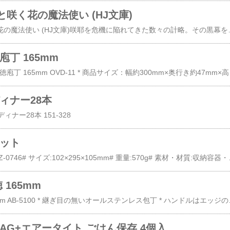
咲く花の魔法使い (HJ文庫)
笑わない科学者と咲く花の魔法使い (HJ文庫)咲耶を危機に陥れてきた数々の計略。その黒幕を突き止めた耕介は、しか
丁 165mm
￥ 1,728 ヴェルダン 三徳庖
ィナー28本
ディナー28本 151-328
セット
デリコ 調理器セット DZ-0746# サイズ:102×295×10
 165mm
関孫六 匠創 三徳 165mm AB-5100 * 継ぎ目の無いオールステンレス包丁 * ハ
AG+エアータイト ごはん保存 4個入