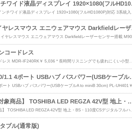
iiyama 23.6イン
￥ 15,480 iiyama 23.6インチワイド液晶ディスプレイ 1920×1080(フルHD1080P)対応 3系統入力装備 マーベルブラック PLE2407HDS-B123.6型ワイド液晶ディスプレイ。
LOGICOO
￥
ホンコードレス
SONY ヘッドホンコードレス MDR-IF240RK￥ 5,036 * 長時間リスニングでも疲れにくい小型・軽量設計。 * トランスミッターに置くだけで簡単充電。 * 最大7mまで受信可能。 * 受信範囲外でのノイズをカットするミ
PLANEX USB2.0/1.1 4ポート USB
【エコポイント対象商品】 TOSHIBA LED REGZA 42V型 地上・BS・110度CSデ
【エコポイント対象商品】 TOSHIBA LED REG
タブル(通常版)