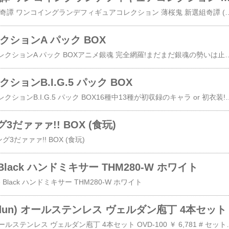
￥ 5,600 薄桜鬼 新選組奇譚 ワンコイングランデフィギュアコレクション 薄桜鬼 新選組奇譚 (ノンスケールPVC塗装済みミニフィギュア) BOX小さくても羽織の表現やキャラで特徴的な着物の柄など再現はバッチリ。今回も頭部にマグネットが入っているので、様々なところにくっつけることが可能。また、頭部はボールジョイント仕様なので、別売りの緋色の欠片フィギュアとも付け替え
クションA パック BOX
￥ 3,058銀魂 クリアコレクションA パック BOXアニメ銀魂 完全網羅!まだまだ銀魂の勢いは止まりません!この商品は、BOXでの販売となっておりま
ションB.I.G.5 パック BOX
￥ 2,609銀魂 クリアコレクションB.I.G.5 パック BOX16種中13種が初収録のキャラ or 初衣装!この商品は、BOXで
だァァァ!! BOX (食玩)
グ3だァァァ!! BOX (食玩)
e Black ハンドミキサー THM280-W ホワイト
ure Black ハンドミキサー THM280-W ホワイト
rdun) オールステンレス ヴェルダン庖丁 4本セット
ヴェルダン(Verdun) オールステンレス ヴェルダン庖丁 4本セット OVD-100