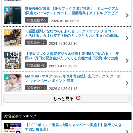
齋藤飛鳥写真集 【楽天ブックス限定特典】 ミュージアム
(限定カバー+ポストカード) [ 齋藤飛鳥 ] アイドル グラビア
乃木坂 楽天ブックス 読書 クーポン キャンペーン ポイント
閲覧総数 277
2026.01.02 22:13
＼話題殺到／ななつのしあわせミックスナッツ チョコレート
とろけるカカオ仕立て 7種のナッツとカカオ生まれの低糖仕
立てスイーツ アーモンド クルミ マカデミア カシューナッツ
閲覧総数 17
2024.11.30 22:36
ピスタチオ ナッツチョコレート ギフト プチギフト おしゃれ
お歳暮 ギフト 送料無料
【楽天ブックス限定デジタル特典】新NISAで始める！ 年
間240万円の配当金が入ってくる究極の株式投資(本では紹介
しなかったとっておきの超大型銘柄ほか 特典データ配信) [
閲覧総数 42
2025.04.03 12:29
配当太郎 ] クーポンキャンペーン ポイント
MAQUIA (マキア) 2026年 3月号 [雑誌] 楽天ブックス クーポ
ン キャンペーン ポイント 読書
閲覧総数 15
2026.01.29 01:18
もっと見る
総合記事ランキング
【3,000ポイント進呈×抽選キャンペーン実施中】楽天でんき
で固定費見直し