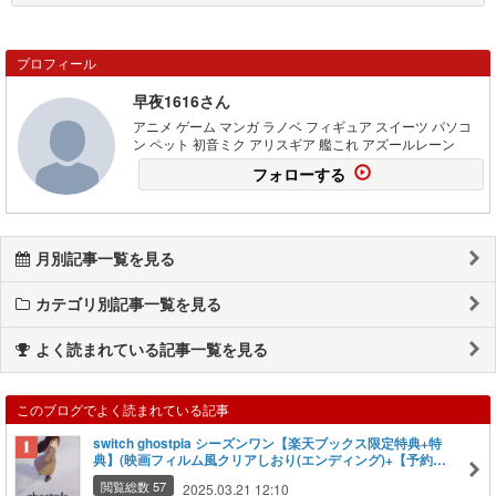
プロフィール
早夜1616さん
アニメ ゲーム マンガ ラノベ フィギュア スイーツ パソコ
ン ペット 初音ミク アリスギア 艦これ アズールレーン
フォローする
月別記事一覧を見る
カテゴリ別記事一覧を見る
よく読まれている記事一覧を見る
このブログでよく読まれている記事
switch ghostpia シーズンワン【楽天ブックス限定特典+特
典】(映画フィルム風クリアしおり(エンディング)+【予約同
梱特典】シナリオブック、アートブック、三方背ケース)
閲覧総数 57
2025.03.21 12:10
Nintendo 任天堂 ゲーム 楽天ブックス