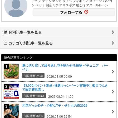
アニメ ゲーム マンガ ラノベ フィギュア スイーツ パソコ
ン ペット 初音ミク アリスギア 艦これ アズールレーン
フォローする
月別記事一覧を見る
カテゴリ別記事一覧を見る
総合記事ランキング
夏に切り戻しで繰り返し花を咲かせる植物 ペチュニア バー
ベナ…
閲覧総数 7453
2026.08.05 00:00
【3,000ポイント進呈×抽選キャンペーン実施中】楽天でんき
で固定費見直し
閲覧総数 18964
2026.08.04 11:00
元気だったK子・心配なT子・せともの市2026
閲覧総数 3024
2026.08.06 22:54