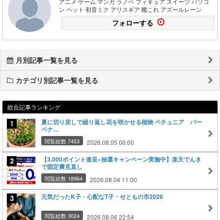
アニメ ゲーム マンガ ラノベ フィギュア スイーツ パソコ
ン ペット 初音ミク アリスギア 艦これ アズールレーン
フォローする
月別記事一覧を見る
カテゴリ別記事一覧を見る
総合記事ランキング
夏に切り戻しで繰り返し花を咲かせる植物 ペチュニア バー
ベナ…
閲覧総数 7453
2026.08.05 00:00
【3,000ポイント進呈×抽選キャンペーン実施中】楽天でんき
で固定費見直し
閲覧総数 18964
2026.08.04 11:00
元気だったK子・心配なT子・せともの市2026
閲覧総数 3024
2026.08.06 22:54