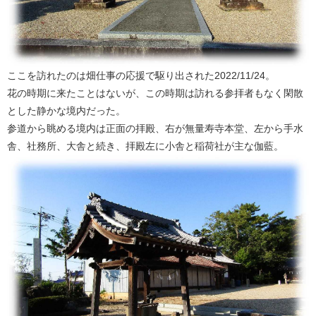
ここを訪れたのは畑仕事の応援で駆り出された2022/11/24。
花の時期に来たことはないが、この時期は訪れる参拝者もなく閑散
とした静かな境内だった。
参道から眺める境内は正面の拝殿、右が無量寿寺本堂、左から手水
舎、社務所、大舎と続き、拝殿左に小舎と稲荷社が主な伽藍。