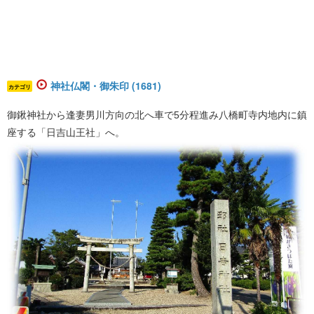
神社仏閣・御朱印 (1681)
カテゴリ
御鍬神社から逢妻男川方向の北へ車で5分程進み八橋町寺内地内に鎮
座する「日吉山王社」へ。