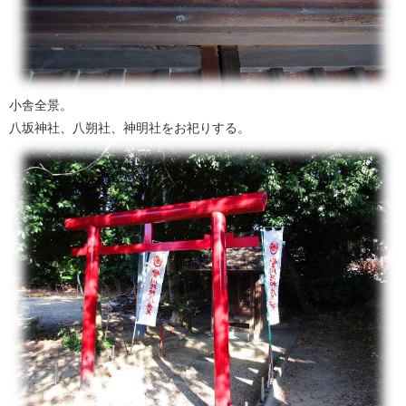
小舎全景。
八坂神社、八朔社、神明社をお祀りする。