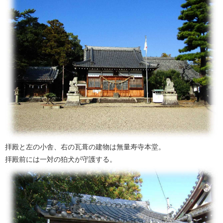
拝殿と左の小舎、右の瓦葺の建物は無量寿寺本堂。
拝殿前には一対の狛犬が守護する。