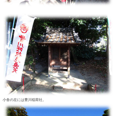
小舎の左には豊川稲荷社。