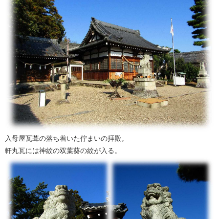
入母屋瓦葺の落ち着いた佇まいの拝殿。
軒丸瓦には神紋の双葉葵の紋が入る。