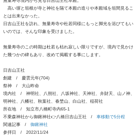
無量寿寺境内から見る日吉山王社本殿。
高い塀と垣根が寺と神社を隔て本殿の造りや本殿域を垣間見るこ
とは出来なかった。
日吉山王社を訪れ、無量寿寺や杜若同様にもっと脚光を浴びてもい
いのでは、そんな印象を受けました。
無量寿寺のこの時期は杜若も枯れ寂しい限りですが、境内で見かけ
た幾つかの碑もあり、改めて掲載する事にします。
日吉山王社
創建 / 慶雲元年(704)
祭神 / 大山昨命
境内社 / 神明社、八朔社、八坂神社、天神社、弁財天、山ノ神、
明神社、八幡社、秋葉社、春埜山、白山社、稲荷社
所在地 / 知立市八橋町寺内65-1
不乗森神社から御鍬神社👉八橋日吉山王社 / ​
車移動で5分程
関連記事 / ​
御鍬神社
参拝日 / 2022/11/24