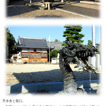
手水舎と龍口。