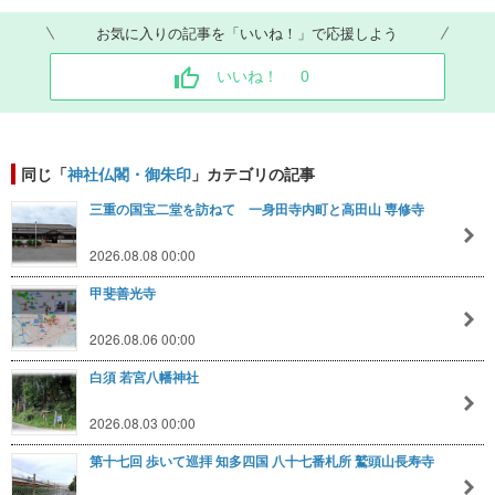
お気に入りの記事を「いいね！」で応援しよう
いいね！
0
同じ「
神社仏閣・御朱印
」カテゴリの記事
三重の国宝二堂を訪ねて 一身田寺内町と高田山 専修寺
2026.08.08 00:00
甲斐善光寺
2026.08.06 00:00
白須 若宮八幡神社
2026.08.03 00:00
第十七回 歩いて巡拝 知多四国 八十七番札所 鷲頭山長寿寺