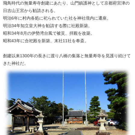
飛鳥時代の無量寿寺創建にあたり、山門鎮護神として京都府宮津の
日吉山王宮から勧請される。
明治6年に村内各処に祀られていた社を神社境内に遷座。
明治34年知立皇大神を勧請する際に社殿新築。
昭和34年8月の伊勢湾台風で被災、拝殿を改築。
昭和43年に合祀殿を新築、末社11社を奉斎。
創建以来1300年の長きに渡り八橋の集落と無量寿寺を見護り続けて
きた神社だ。