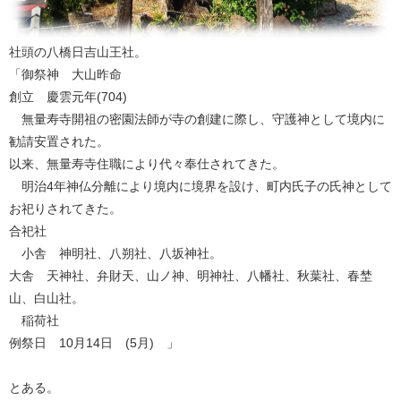
社頭の八橋日吉山王社。
「御祭神 大山昨命
創立 慶雲元年(704)
無量寿寺開祖の密園法師が寺の創建に際し、守護神として境内に
勧請安置された。
以来、無量寿寺住職により代々奉仕されてきた。
明治4年神仏分離により境内に境界を設け、町内氏子の氏神として
お祀りされてきた。
合祀社
小舎 神明社、八朔社、八坂神社。
大舎 天神社、弁財天、山ノ神、明神社、八幡社、秋葉社、春埜
山、白山社。
稲荷社
例祭日 10月14日 (5月) 」
とある。