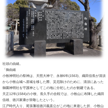
社頭の由緒。
「御由緒
小牧神明社の祭神は、天照大神で、永禄6年(1563)、織田信長が清須
から小牧山城へ居城を移した際、災厄除けのために、清須にあった
御園神明社を守護神としてこの地に分祀したのが創建である。
天正12年(1584)の小牧、長久手の合戦では、小牧山に布陣した織田
信雄、徳川家康が崇敬したという。
江戸時代入り、尾張藩祖德川義直公がこの地に来遊した折、小牧山