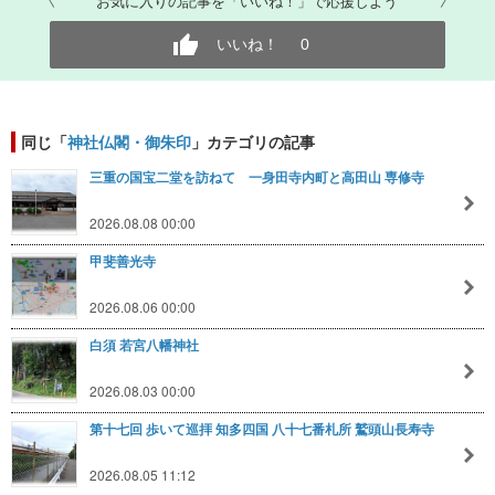
お気に入りの記事を「いいね！」で応援しよう
いいね！
0
同じ「
神社仏閣・御朱印
」カテゴリの記事
三重の国宝二堂を訪ねて 一身田寺内町と高田山 専修寺
2026.08.08 00:00
甲斐善光寺
2026.08.06 00:00
白須 若宮八幡神社
2026.08.03 00:00
第十七回 歩いて巡拝 知多四国 八十七番札所 鷲頭山長寿寺
2026.08.05 11:12