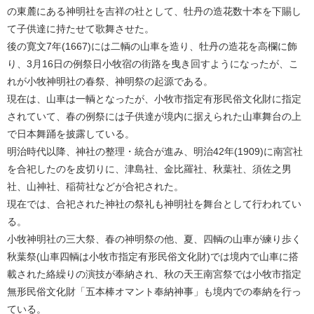
の東麓にある神明社を吉祥の社として、牡丹の造花数十本を下賜し
て子供達に持たせて歌舞させた。
後の寛文7年(1667)には二輌の山車を造り、牡丹の造花を高欄に飾
り、3月16日の例祭日小牧宿の街路を曳き回すようになったが、こ
れが小牧神明社の春祭、神明祭の起源である。
現在は、山車は一輌となったが、小牧市指定有形民俗文化財に指定
されていて、春の例祭には子供達が境内に据えられた山車舞台の上
で日本舞踊を披露している。
明治時代以降、神社の整理・統合が進み、明治42年(1909)に南宮社
を合祀したのを皮切りに、津島社、金比羅社、秋葉社、須佐之男
社、山神社、稲荷社などが合祀された。
現在では、合祀された神社の祭礼も神明社を舞台として行われてい
る。
小牧神明社の三大祭、春の神明祭の他、夏、四輌の山車が練り歩く
秋葉祭(山車四輌は小牧市指定有形民俗文化財)では境内で山車に搭
載された絡繰りの演技が奉納され、秋の天王南宮祭では小牧市指定
無形民俗文化財「五本棒オマント奉納神事」も境内での奉納を行っ
ている。