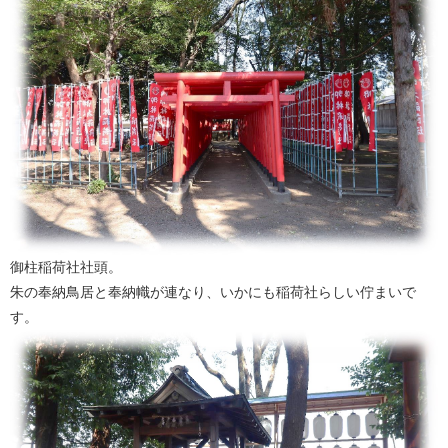
御柱稲荷社社頭。
朱の奉納鳥居と奉納幟が連なり、いかにも稲荷社らしい佇まいで
す。