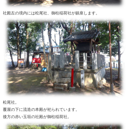
社殿左の境内には松尾社、御柱稲荷社が鎮座します。
松尾社。
覆屋の下に流造の本殿が祀られています。
後方の赤い玉垣の社殿が御柱稲荷社。