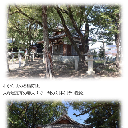
右から眺める稲荷社。
入母屋瓦葺の妻入りで一間の向拝を持つ覆殿。