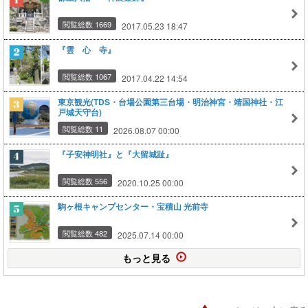
閲覧総数 1669
2017.05.23 18:47
『雲 心 寺』
閲覧総数 1067
2017.04.22 14:54
東京観光(TDS・台場公園第三台場・明治神宮・靖国神社・江
戸城天守台)
閲覧総数 11
2026.08.07 00:00
『子安神明社』と『大留城趾』
閲覧総数 556
2020.10.25 00:00
駒ヶ根キャンプセンター・宝積山 光前寺
閲覧総数 482
2025.07.14 00:00
もっと見る