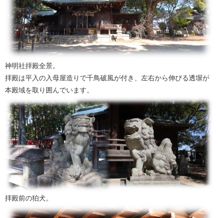
神明社拝殿全景。
拝殿は平入の入母屋造りで千鳥破風が付き、左右から伸びる透塀が
本殿域を取り囲んでいます。
拝殿前の狛犬。