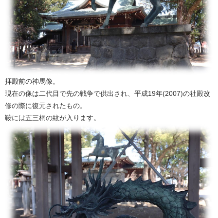
拝殿前の神馬像。
現在の像は二代目で先の戦争で供出され、平成19年(2007)の社殿改
修の際に復元されたもの。
鞍には五三桐の紋が入ります。