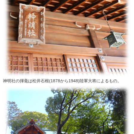
神明社の揮毫は松井石根(1878から1948)陸軍大将によるもの。