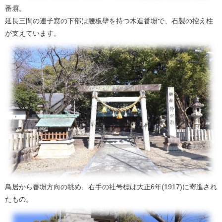
番塀。
延長三間の連子窓の下部は腰板壁を持つ木造番塀で、石製の控え柱
が支えています。
鳥居から蕃塀方向の眺め、右手の社号標は大正6年(1917)に寄進され
たもの。