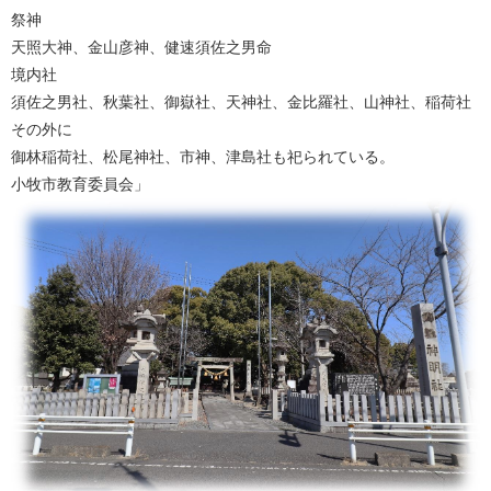
祭神
天照大神、金山彦神、健速須佐之男命
境内社
須佐之男社、秋葉社、御嶽社、天神社、金比羅社、山神社、稲荷社
その外に
御林稲荷社、松尾神社、市神、津島社も祀られている。
小牧市教育委員会」