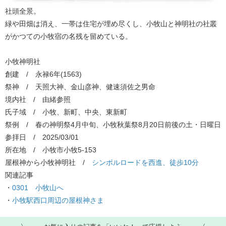
社頭全景。
緑や田畑は消え、一帯は住宅が埋め尽くし、小牧山と神明社の社叢
がかつての小牧宿の名残を留めている。
小牧神明社
創建 / 永禄6年(1563)
祭神 / 天照大神、金山彦神、健速須佐之男命
境内社 / 由緒参照
氏子域 / 小牧、新町、中央、東新町
祭例 / 春の神明祭4月中旬、小牧秋葉祭8月20日前後の土・日曜日
参拝日 / 2025/03/01
所在地 / 小牧市小牧5-153
屋根神から小牧神明社 / ​
シンボルロードを西進、徒歩10分
関連記事
・​
0301 小牧山へ
・​
小牧駅西口周辺の屋根神さま