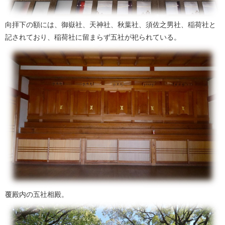
向拝下の額には、御嶽社、天神社、秋葉社、須佐之男社、稲荷社と
記されており、稲荷社に留まらず五社が祀られている。
覆殿内の五社相殿。