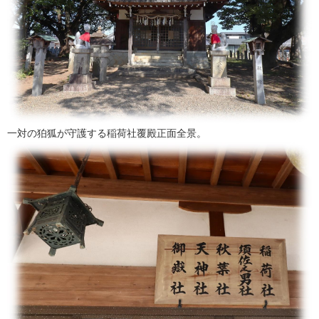
一対の狛狐が守護する稲荷社覆殿正面全景。