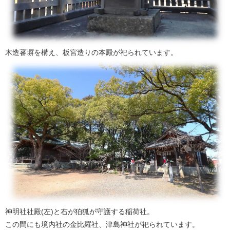
木造蕃塀を構え、板宮造りの本殿が祀られています。
神明社社殿(左)と右が狛狐が守護する稲荷社。
この間にも境内社の金比羅社、津島神社が祀られています。