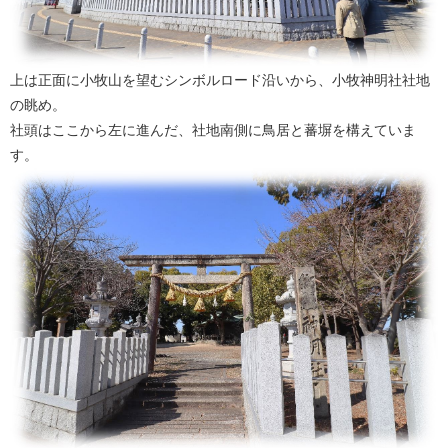
上は正面に小牧山を望むシンボルロード沿いから、小牧神明社社地
の眺め。
社頭はここから左に進んだ、社地南側に鳥居と蕃塀を構えていま
す。