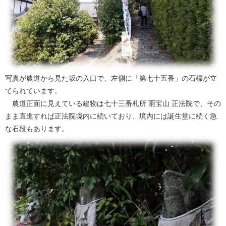
写真が農道から見た坂の入口で、左側に「第七十五番」の石標が立
てられています。
農道正面に見えている建物は七十三番札所 雨宝山 正法院で、その
まま直進すれば正法院境内に続いており、境内には誕生堂に続く急
な石段もあります。