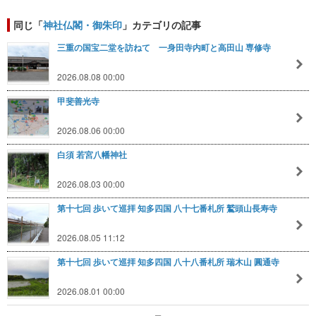
同じ「
神社仏閣・御朱印
」カテゴリの記事
三重の国宝二堂を訪ねて 一身田寺内町と高田山 専修寺
2026.08.08 00:00
甲斐善光寺
2026.08.06 00:00
白須 若宮八幡神社
2026.08.03 00:00
第十七回 歩いて巡拝 知多四国 八十七番札所 鷲頭山長寿寺
2026.08.05 11:12
第十七回 歩いて巡拝 知多四国 八十八番札所 瑞木山 圓通寺
2026.08.01 00:00