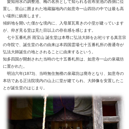
愛知用水の調整池、梅の名所として知られる佐布里池の西側に位
置し、里山に囲まれた地蔵脇地内の如意寺一山四坊の中では最も高
い場所に鎮座します。
傾斜地を開いた僅かな境内に、入母屋瓦葺きの小堂が建っています
が、仰ぎ見る堂は見た目以上の存在感を感じます。
七十五番札所 雨宝山 誕生堂は本尊に弘法大師をお祀りする真言宗
の寺院で、誕生堂の名の由来は本四国霊場七十五番札所の善通寺が
弘法大師誕生の地とされることに由来するという。
知多四国が開創された当時の七十五番札所は、如意寺一山の泉蔵坊
に置かれた。
明治六年(1873)、当時無住無檀の泉蔵坊は廃寺となり、如意寺の
本坊である正法院境内の山上に堂が建てられ、大師像を安置したこ
とが誕生堂のはじまり。