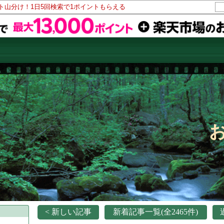
ント山分け！1日5回検索で1ポイントもらえる
< 新しい記事
新着記事一覧(全2465件)