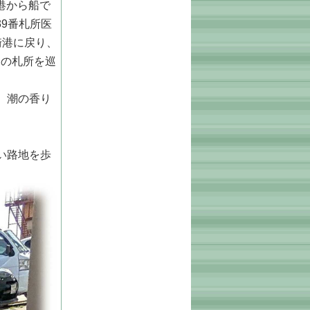
港から船で
39番札所医
崎港に戻り、
つの札所を巡
、潮の香り
い路地を歩