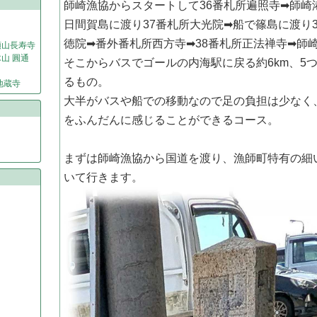
師崎漁協からスタートして36番札所遍照寺➡師崎
日間賀島に渡り37番札所大光院➡船で篠島に渡り
徳院➡番外番札所西方寺➡38番札所正法禅寺➡師
頭山長寿寺
山 圓通
そこからバスでゴールの内海駅に戻る約6km、5
るもの。
地蔵寺
大半がバスや船での移動なので足の負担は少なく
をふんだんに感じることができるコース。
まずは師崎漁協から国道を渡り、漁師町特有の細
いて行きます。