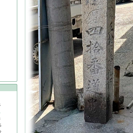
S
1
8
5
2