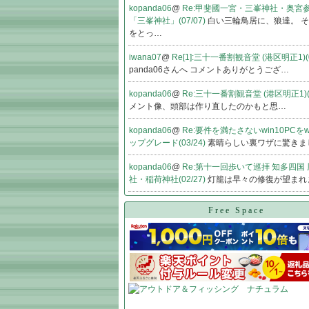
kopanda06
@
Re:甲斐國一宮・三峯神社・奥宮参拝
「三峯神社」(07/07)
白い三輪鳥居に、狼達。 
をとっ…
iwana07
@
Re[1]:三十一番割観音堂 (港区明正1)(0
panda06さんへ コメントありがとうござ…
kopanda06
@
Re:三十一番割観音堂 (港区明正1)(0
メント像、頭部は作り直したのかもと思…
kopanda06
@
Re:要件を満たさないwin10PCをw
ップグレード(03/24)
素晴らしい裏ワザに驚きま
kopanda06
@
Re:第十一回歩いて巡拝 知多四国
社・稲荷神社(02/27)
灯籠は早々の修復が望まれ
Free Space