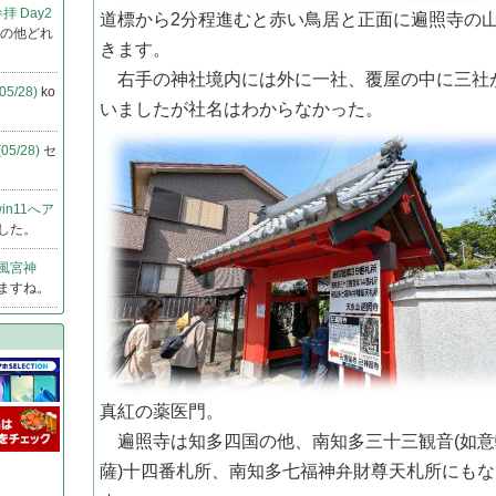
 Day2
道標から2分程進むと赤い鳥居と正面に遍照寺の
その他どれ
きます。
右手の神社境内には外に一社、覆屋の中に三社
5/28)
ko
いましたが社名はわからなかった。
5/28)
セ
in11へア
した。
 風宮神
ますね。
真紅の薬医門。
遍照寺は知多四国の他、南知多三十三観音(如意
薩)十四番札所、南知多七福神弁財尊天札所にも