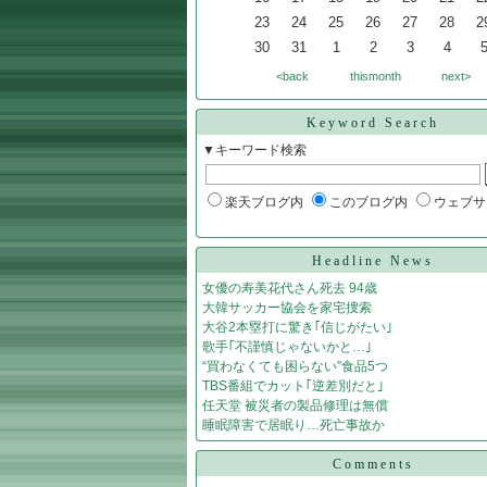
23
24
25
26
27
28
2
30
31
1
2
3
4
<back
thismonth
next>
Keyword Search
▼キーワード検索
楽天ブログ内
このブログ内
ウェブサ
Headline News
女優の寿美花代さん死去 94歳
大韓サッカー協会を家宅捜索
大谷2本塁打に驚き｢信じがたい｣
歌手｢不謹慎じゃないかと…｣
“買わなくても困らない”食品5つ
TBS番組でカット｢逆差別だと｣
任天堂 被災者の製品修理は無償
睡眠障害で居眠り…死亡事故か
Comments