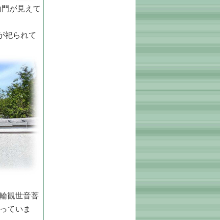
山門が見えて
が祀られて
輪観世音菩
なっていま