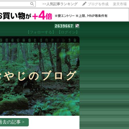
>>
人気記事ランキング
ブログを作成
楽天市場
2639667
【フォローする】
【ログイン】
【毎日開催】
15記事にいいね！で1ポイント
10秒滞在
いいね!
--
/
--
おやじのブログ
過去の記事 >