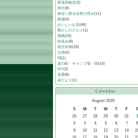
尾張四観音
(3)
村社
(6)
身近に残る自然の営み
(11)
銭湯
(4)
おいしいお店
(48)
懐かしのグルメ
(1)
酒蔵
(16)
街並み
(9)
地方徘徊
(29)
古墳
(4)
祠
(1)
道の駅・キャンプ場・宿
(14)
DIY
(3)
花暦
(6)
花だより
(1)
Calendar
August 2026
S
M
T
W
T
F
26
27
28
29
30
31
2
3
4
5
6
7
9
10
11
12
13
14
1
16
17
18
19
20
21
2