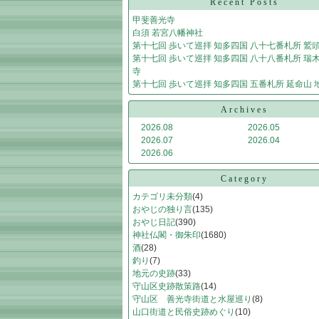
Recent Posts
甲斐善光寺
白須 若宮八幡神社
第十七回 歩いて巡拝 知多四国 八十七番札所 鷲
第十七回 歩いて巡拝 知多四国 八十八番札所 瑞木
寺
第十七回 歩いて巡拝 知多四国 五番札所 延命山 
Archives
2026.08
2026.05
2026.07
2026.04
2026.06
Category
カテゴリ未分類
(4)
おやじの独り言
(135)
おやじ日記
(390)
神社仏閣・御朱印
(1680)
酒
(28)
釣り
(7)
地元の史跡
(33)
守山区史跡散策路
(14)
守山区 善光寺街道と水屋巡り
(8)
山口街道と民俗史跡めぐり
(10)