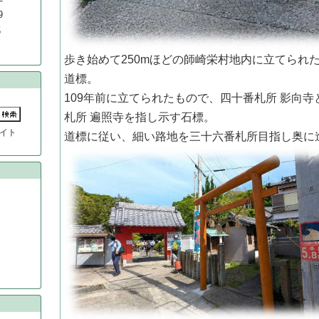
9
5
歩き始めて250mほどの師崎栄村地内に立てられ
道標。
109年前に立てられたもので、四十番札所 影向寺
札所 遍照寺を指し示す石標。
イト
道標に従い、細い路地を三十六番札所目指し奥に