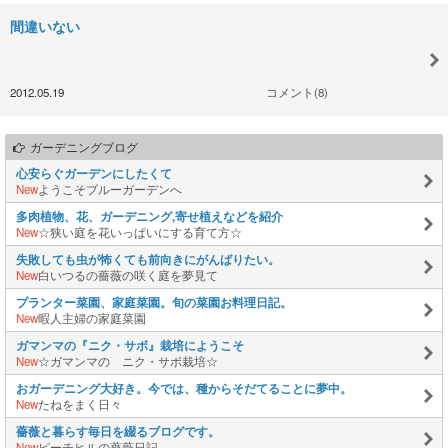
間違いない
2012.05.19
コメント(8)
ガーデニングブログ
心安らぐガーデンにしたくて
New
ようこそブルーガーデンへ
多肉植物、花、ガーデニング,寄せ植えなどを紹介
New
☆狭い庭を花いっぱいにする育て方☆
失敗しても虫が怖くても前向きにがんばりたい。
New
白いつるの薔薇の咲く庭を夢見て
プランター菜園、家庭菜園。旬の菜園お料理日記。
New
暇人主婦の家庭菜園
ガマンマの『ニク・サボ』栽培にようこそ
New
☆ガマンマの ニク・サボ栽培☆
おガーデニング大好き。今では、種からそだてることに夢中。
New
たねをまく日々
薔薇と暮らす毎日を綴るブログです。
New
ピーチヒルの薔薇日記