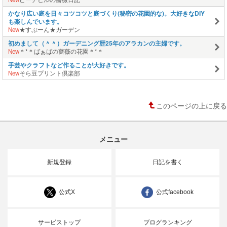
かなり広い庭を日々コツコツと庭づくり(秘密の花園的な)。大好きなDIY
も楽しんでいます。
New
★すぷーん★ガーデン
初めまして（＾＾）ガーデニング歴25年のアラカンの主婦です。
New
＊*＊ばぁばの薔薇の花園＊*＊
手芸やクラフトなど作ることが大好きです。
New
そら豆プリント倶楽部
このページの上に戻る
メニュー
新規登録
日記を書く
公式X
公式facebook
サービストップ
ブログランキング