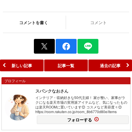
コメントを書く
コメント
新しい記事
記事一覧
過去の記事
プロフィール
スパンクなおさん
インテリア・収納好きな50代主婦！ 家が整い、家事がラ
クになる楽天市場の実用派アイテムなど、気になったもの
は楽天ROOMに置いています😊 コスメなど美容度々😊
https://room.rakuten.co.jp/room_8b6770d80e/items
フォローする