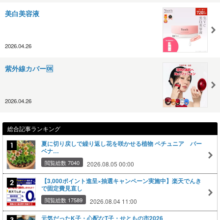
美白美容液
2026.04.26
紫外線カバー🆗
2026.04.26
総合記事ランキング
夏に切り戻しで繰り返し花を咲かせる植物 ペチュニア バー
ベナ…
閲覧総数 7040
2026.08.05 00:00
【3,000ポイント進呈×抽選キャンペーン実施中】楽天でんき
で固定費見直し
閲覧総数 17589
2026.08.04 11:00
元気だったK子・心配なT子・せともの市2026