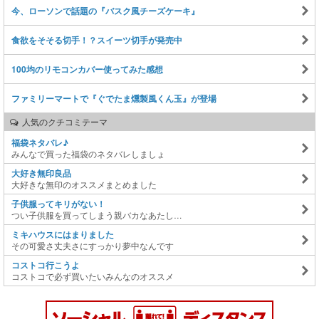
今、ローソンで話題の『バスク風チーズケーキ』
食欲をそそる切手！？スイーツ切手が発売中
100均のリモコンカバー使ってみた感想
ファミリーマートで『ぐでたま燻製風くん玉』が登場
人気のクチコミテーマ
福袋ネタバレ♪
みんなで買った福袋のネタバレしましょ
大好き無印良品
大好きな無印のオススメまとめました
子供服ってキリがない！
つい子供服を買ってしまう親バカなあたし…
ミキハウスにはまりました
その可愛さ丈夫さにすっかり夢中なんです
コストコ行こうよ
コストコで必ず買いたいみんなのオススメ