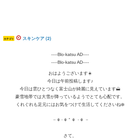
スキンケア (2)
カテゴリ
----Blo-katsu AD----
----Blo-katsu AD----
おはようございます☀️
今日は午前投稿します♪
今日は雲ひとつなく富士山が綺麗に見えています🗻
豪雪地帯では大雪が降っているようでとても心配です。
くれぐれも足元にはお気をつけて生活してくださいね❄️
᠃ ⚘᠂ ⚘ ˚ ⚘ ᠂ ⚘ ᠃
さて。