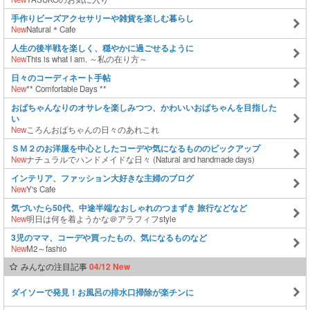
手作りビーズアクセサリーや雑貨を楽しむ暮らし
New
Natural＊Cafe
人生の後半戦を楽しく、穏やかに過ごせるように
New
This is what I am. ～私の在り方～
日々のコーディネート手帖
New
** Comfortable Days **
おばちゃんなりのオサレを楽しみつつ、かわいいおばちゃんを目指した
い
New
ころんおばちゃんの日々のあれこれ
ＳＭ２のお洋服を中心としたコーデや気になるもののピックアップ
New
ナチュラルでハンドメイドな日々 (Natural and handmade days)
インテリア、ファッション大好きな主婦のブログ
New
Y's Cafe
気づいたら50代、中途半端なおしゃれのつまずき 旅行などなど
New
明日は何を着ようかな＠アラフィフstyle
3児のママ、コーデや買ったもの、気になるものなど
New
M2～fashio
みんなの注目記事
04/12 New
ダイソーで発見！お風呂の排水口掃除が楽チンに