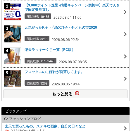
【3,000ポイント進呈×抽選キャンペーン実施中】楽天でんき
で固定費見直し
閲覧総数 19455
2026.08.04 11:00
元気だったK子・心配なT子・せともの市2026
閲覧総数 3216
2026.08.06 22:54
楽天ラッキーくじ一覧（PC版）
閲覧総数 11199443
2026.08.07 08:35
フロックスのこぼれが発芽してます。
閲覧総数 3262
2026.08.05 19:44
もっと見る
ピックアップ
ファッションブログ
楽天で買ったもの、ステキな画像、自分の日々など
New
YASUKOのお気に入り