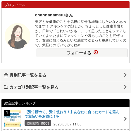
プロフィール
channanamaruさん
美容とか健康のことを気軽に話せる場所にしたいなと思っ
てます！ スキンケアの話とか、ちょっとした健康習慣と
か、日常で「これいいかも！」って思ったことをシェアし
ていくよ✨ たまにファッションや暮らしのことも混ぜつ
つ、友達に教えるみたいな感覚でゆるっと更新していくの
で、気軽にのぞいてみてね🌿
フォローする
月別記事一覧を見る
カテゴリ別記事一覧を見る
総合記事ランキング
【賢く貯めて、賢く使おう！】あなたに合ったカードを選ん
で支払いをお得に！✨
閲覧総数 15503
2026.08.07 11:00