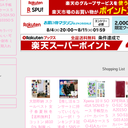
51A 手帳
ホケース S
O-52A SO
103SO S
カラバリ
いい 可
い財布 ミ
定期入れ
Shopping List
ん
Xperia 10 II SO
XPERIA 1
大部即納 スク
【推し活＆コ
O-51C S
-41A SOV43 ケ
ールベスト 女
ンサートに持
A201SO
ース 手帳型カ
子 春 夏 秋 冬
っていくなら
ス SO-51
バー カバー S
【送料無料】
コレ一択！ ラ
G03 A1
O-41Aケース S
コットン 綿10
ンキング３冠
カバー S
O-41Aカバー
0％ 制服 ベ
達成！SNSで