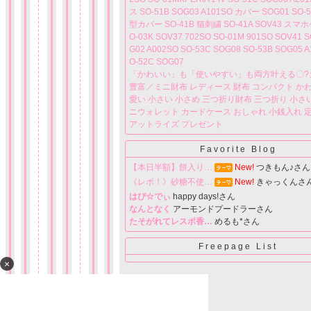
ス SO-51B SOG03 A101SO カバー SOG01 SO-
型カバー SO-41B 猫刺繍 SO-41A SOV43 スマ
O-03K SOV37 702SO SO-01M 901SO SOV41 S
G02 A002SO SO-53C SOG08 SO-53B SOG05 A
O-52C SOG07
「かわいい」も「使いやすい」も両方叶える〇?
豊富／ミニ財布 レディース 財布 コンパクト かわ
愛い 小さい 小さめ 三つ折り財布 三つ折り 小さ
ニウォレット カードケース おしゃれ 小銭入れ 
アットライズ プレゼント
Favorite Blog
【本日半額】餅入り…
New!
つきもん♪さん
《レポ！》砂糖不使…
New!
きゃっくんさ
はぴ☆でぃ
happy days!さん
なんとなく
アーモンドプードラーさん
たそがれてレスポ香…
めるも*さん
Freepage List
×