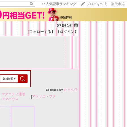
>>
人気記事ランキング
ブログを作成
楽天市場
076616
【フォローする】
【ログイン】
【毎日開催】
15記事にいいね！で1ポイント
10秒滞在
いいね!
--
/
--
Designed By
チワワン子
マタニティ通販
アトリエ・フク
|
|
ママハウス