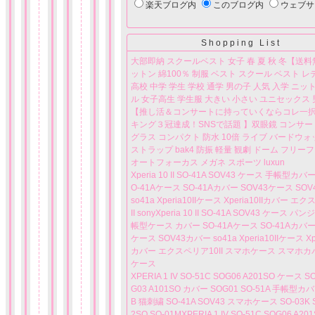
楽天ブログ内
このブログ内
ウェブサ
Shopping List
大部即納 スクールベスト 女子 春 夏 秋 冬【送料
ットン 綿100％ 制服 ベスト スクール ベスト 
高校 中学 学生 学校 通学 男の子 人気 入学 ニッ
ル 女子高生 学生服 大きい 小さい ユニセックス
【推し活＆コンサートに持っていくならコレ一択
キング３冠達成！SNSで話題 】双眼鏡 コンサー
グラス コンパクト 防水 10倍 ライブ バードウ
ストラップ bak4 防振 軽量 観劇 ドーム フリー
オートフォーカス メガネ スポーツ luxun
Xperia 10 II SO-41A SOV43 ケース 手帳型カバ
O-41Aケース SO-41Aカバー SOV43ケース SO
so41a Xperia10IIケース Xperia10IIカバー エ
II sonyXperia 10 II SO-41A SOV43 ケース 
帳型ケース カバー SO-41Aケース SO-41Aカバー 
ケース SOV43カバー so41a Xperia10IIケース Xpe
カバー エクスペリア10II スマホケース スマホカ
ケース
XPERIA 1 IV SO-51C SOG06 A201SO ケース SO
G03 A101SO カバー SOG01 SO-51A 手帳型カバ
B 猫刺繍 SO-41A SOV43 スマホケース SO-03K S
2SO SO-01MXPERIA 1 IV SO-51C SOG06 A2