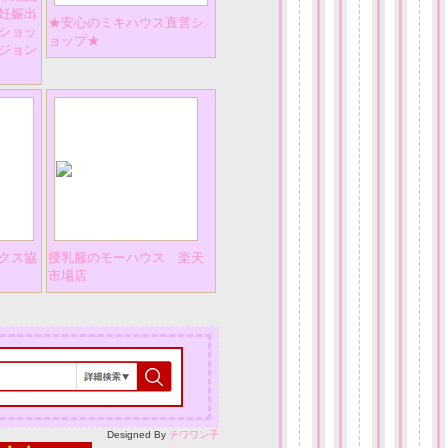
妊娠出
★安心のミキハウス直営シ
ショッ
ョップ★
ジョン
クス協
授乳服のモーハウス 楽天
市場店
Designed By
チワワン子