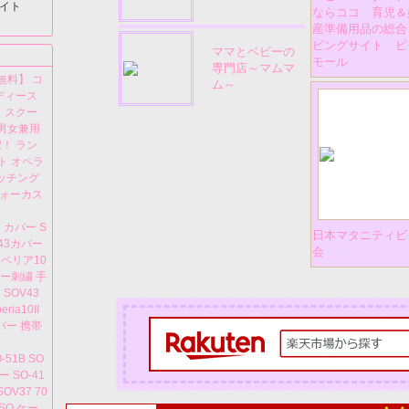
イト
ならココ 育児＆
産準備用品の総合
ピングサイト ピ
ママとベビーの
モール
専門店～マムマ
無料】 コ
ム～
レディース
ト スクー
 男女兼用
！ ラン
ト オペラ
ォッチング
フォーカス
ー カバー S
日本マタニティビ
V43カバー
会
クスペリア10
パンジー刺繍 手
SOV43
ria10II
バー 携帯
-51B SO
ー SO-41
OV37 70
01SO ケー