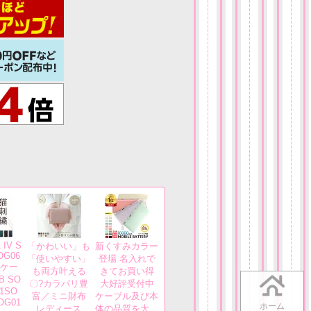
 IV S
「かわいい」も
新くすみカラー
OG06
「使いやすい」
登場 名入れで
 ケー
も両方叶える
きてお買い得
B SO
〇?カラバリ豊
大好評受付中
01SO
富／ミニ財布
ケーブル及び本
OG01
ホーム
レディース
体の品質を大…