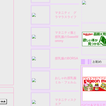
マタニティ グ
ラマラスライフ
マタニティ服と
授乳服のSweetM
ommy
授乳服のBORSA
お勧め
おしゃれ授乳服
ミル・フェルム
マタニティスク
エア
ベビー＆マタニテ