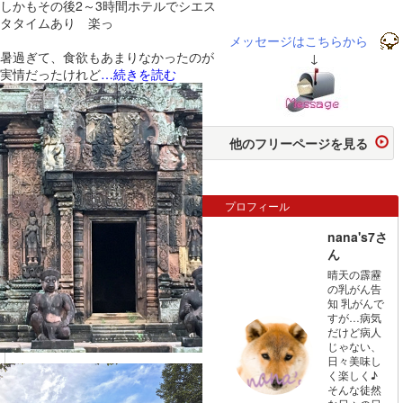
しかもその後2～3時間ホテルでシエス
タタイムあり 楽っ
メッセージはこちらから
暑過ぎて、食欲もあまりなかったのが
↓
実情だったけれど
…続きを読む
他のフリーページを見る
プロフィール
nana's7さ
ん
晴天の霹靂
の乳がん告
知 乳がんで
すが…病気
だけど病人
じゃない、
日々美味し
く楽しく♪
そんな徒然