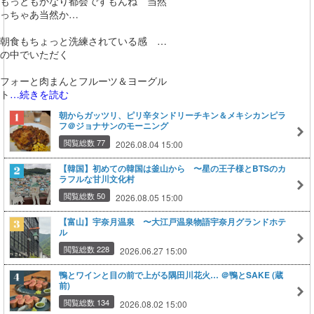
もっともかなり都会ですもんね 当然
っちゃあ当然か…
朝食もちょっと洗練されている感 …
の中でいただく
フォーと肉まんとフルーツ＆ヨーグル
ト
…続きを読む
朝からガッツリ、ピリ辛タンドリーチキン＆メキシカンピラ
フ＠ジョナサンのモーニング
閲覧総数 77
2026.08.04 15:00
【韓国】初めての韓国は釜山から 〜星の王子様とBTSのカ
ラフルな甘川文化村
閲覧総数 50
2026.08.05 15:00
【富山】宇奈月温泉 〜大江戸温泉物語宇奈月グランドホテ
ル
閲覧総数 228
2026.06.27 15:00
鴨とワインと目の前で上がる隅田川花火… ＠鴨とSAKE (蔵
前)
閲覧総数 134
2026.08.02 15:00