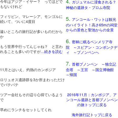
4.
今年はアジア・イヤー？ ってほどで
ガジュマルに浸食される？
もないけれど
神秘の遺跡タ・プロム寺院
フィリピン、マレーシア、モンゴルに
5.
アンコール・ワットは観光
続いて、ついに4度目
のハイライト！高さ65mの祠堂
からの景色と聖池からの全景
遠いところの旅行記が多いものだから
か
6.
密林に眠るベンメリア寺
もう世界中行ってんじゃね？ と言わ
院 ～スピアン・コンポンクデ
れることも多いのですが
…続きを読む
ィ ～プノンペンへ
7.
首都プノンペン ～独立記
11月とはいえ、灼熱のカンボジア
念塔 ～王宮 ～国立博物館
～帰国
ロリュオス遺跡群を3か所まわっただけ
でバテバテ
ツアー会社もその辺り心得ているよう
2016年11月：カンボジア、ア
で
ンコール遺跡と首都プノンペン
の旅トップに戻る
早めにランチをセットしてくれ
海外旅行記トップに戻る