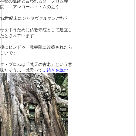
神秘の遺跡と言われるタ・プロム寺
院 …アンコール・トムの近く
12世紀末にジャヤヴァルマン7世が
母を弔うために仏教寺院として建立し
たとされています
後にヒンドゥー教寺院に改築されたら
しいです
タ・プロムは「梵天の古老」という意
味だそう… 梵天って
…続きを読む