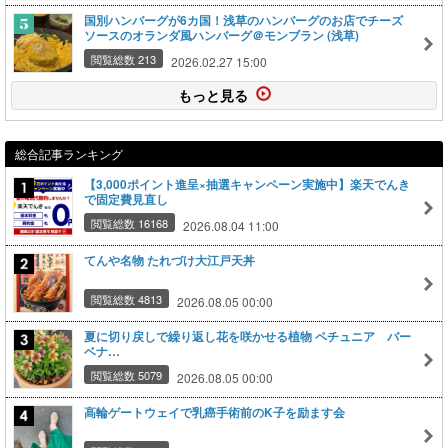
国別ハンバーグが6カ国！浅草のハンバーグのお店でチーズ
ソースのオランダ風ハンバーグ＠モンブラン (浅草)
閲覧総数 213
2026.02.27 15:00
もっと見る
総合記事ランキング
【3,000ポイント進呈×抽選キャンペーン実施中】楽天でんき
で固定費見直し
閲覧総数 16168
2026.08.04 11:00
てんや名物 たれづけ大江戸天丼
閲覧総数 4813
2026.08.05 00:00
夏に切り戻しで繰り返し花を咲かせる植物 ペチュニア バー
ベナ…
閲覧総数 5079
2026.08.05 00:00
高輪ゲートウェイで乳癌手術前のK子を励ます会