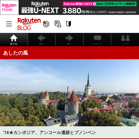
ホーム
前へ
次へ
コメント
シェア
あしたの風
'16★カンボジア、アンコール遺跡とプノンペン