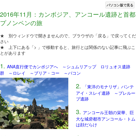
パソコン版で見る
2016年11月：カンボジア、アンコール遺跡と首都
プノンペンの旅
★ 別ウィンドウで開きませんので、ブラウザの「戻る」で戻ってくだ
さい
★ 上下にある「> 」で移動すると、旅行とは関係のない記事に飛ぶこ
とがあります
1.
ANA直行便でカンボジアへ ～シュムリアップ ロリュオス遺跡
群 ～ロレイ ～ブリア・コー ～バコン
2.
「東洋のモナリザ」バンテ
アイ・スレイ遺跡 ～プレルー
プ遺跡
3.
アンコール王朝の栄華、巨
大な城砦都市アンコール・トム
は顔だらけ