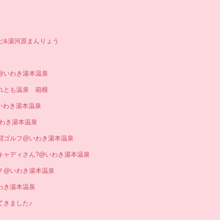
やすだ&湯河原まんりょう
代償@いわき湯本温泉
 それとも温泉 箱根
♪ いわき湯本温泉
 いわき湯本温泉
… 熱闘ゴルフ@いわき湯本温泉
して…キャディさん?@いわき湯本温泉
雨女？@いわき湯本温泉
@いわき湯本温泉
ってきました♪