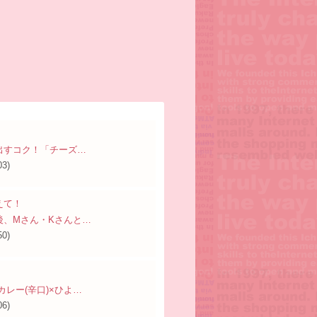
出すコク！「チーズ…
03)
えて！
後、Mさん・Kさんと…
50)
カレー(辛口)×ひよ…
06)