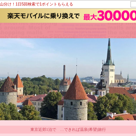
ト山分け！1日5回検索で1ポイントもらえる
東京近郊1泊で …できれば温泉(希望)旅行