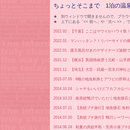
ちょっとそこまで 1泊の温
★ 別ウィンドウで開きませんので、ブラウ
★ 上下にある「<< 前へ」や「次へ >>
2022.02 : 【千葉】ここはマウイかハワ
2022.01 : マンハッタン？！リバーサイ
2022.01 : 露天風呂付きのデザイナーズ
2021.12 : 【横浜】異国情緒漂う元町・
2021.11 : 【埼玉】大宮・武蔵一宮氷川神
2015.07.05 : 8種の地魚刺身とアワビの
2014.10.24 : シャチもいいけどフカ
2014.10.23 : 南房総鴨川でいただく地魚
2014.07.21 : 【房総プチ旅行】地魚懐
2014.07.20 : 【房総プチ旅行】鴨川シーワ
2014.06.24 : 初夏の房総半島・安房