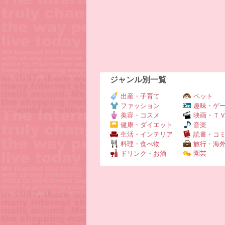
ジャンル別一覧
出産・子育て
ペット
ファッション
趣味・ゲ
美容・コスメ
映画・Ｔ
健康・ダイエット
音楽
生活・インテリア
読書・コ
料理・食べ物
旅行・海
ドリンク・お酒
園芸