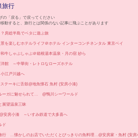
泉旅行
ザの「戻る」で戻ってください
 」で移動すると、旅行とは関係のない記事に飛ぶことがあります
イ島！？房総半島でベタに遊ぶ旅
ドの夜景を楽しむホテルライフ＠ホテル インターコンチネンタル 東京ベイ
旅館で和牛しゃぶしゃぶ＠箱根湯本温泉・月の宿 紗ら
山手西洋館 ～中華街・レトロなローズホテル
社と小江戸川越へ
肝和えステーキに舌鼓@地魚懐石 魚村 (安房小湊)
フカなベルーガに魅せられて… @鴨川シーワールド
懐石と展望温泉三昧
石 魚村@安房小湊 ～いすみ鉄道で大多喜へ
ールド
小湊プチ旅行 …懐かしのお店でいただくとびっきりの魚料理…@安房家・魚村 (安房