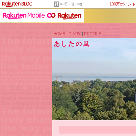
100万ポイン
料理・食べ物
HOME
|
DIARY
|
PROFILE
あしたの風