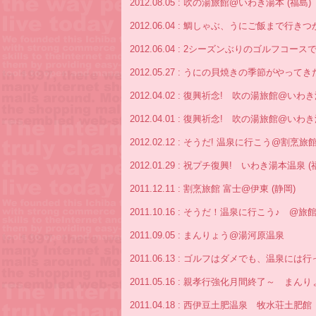
2012.08.05 : 吹の湯旅館@いわき湯本 (福島)
2012.06.04 : 鯛しゃぶ、うにご飯まで行き
2012.06.04 : 2シーズンぶりのゴルフ
2012.05.27 : うにの貝焼きの季節がやって
2012.04.02 : 復興祈念! 吹の湯旅館@いわ
2012.04.01 : 復興祈念! 吹の湯旅館@いわ
2012.02.12 : そうだ! 温泉に行こう@割烹旅館
2012.01.29 : 祝プチ復興! いわき湯本温泉 (
2011.12.11 : 割烹旅館 富士@伊東 (静岡)
2011.10.16 : そうだ！温泉に行こう♪ @
2011.09.05 : まんりょう@湯河原温泉
2011.06.13 : ゴルフはダメでも、温泉
2011.05.16 : 親孝行強化月間終了～ ま
2011.04.18 : 西伊豆土肥温泉 牧水荘土肥館