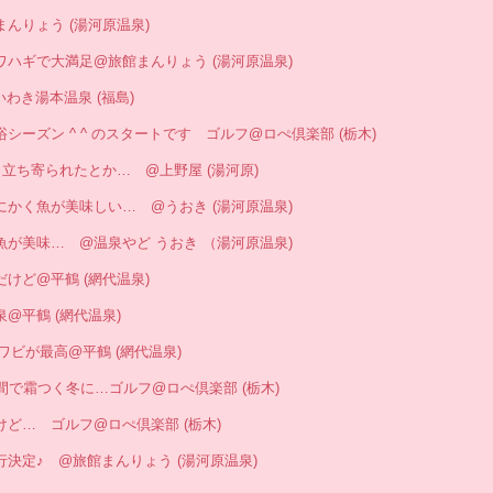
館まんりょう (湯河原温泉)
目とカワハギで大満足@旅館まんりょう (湯河原温泉)
@いわき湯本温泉 (福島)
森林浴シーズン ^ ^ のスタートです ゴルフ@ロぺ倶楽部 (栃木)
門さまも立ち寄られたとか… @上野屋 (湯河原)
… とにかく魚が美味しい… @うおき (湯河原温泉)
だけど魚が美味… @温泉やど うおき （湯河原温泉)
春だけど@平鶴 (網代温泉)
温泉@平鶴 (網代温泉)
&アワビが最高@平鶴 (網代温泉)
 2週間で霜つく冬に…ゴルフ@ロぺ倶楽部 (栃木)
ないけど… ゴルフ@ロぺ倶楽部 (栃木)
温泉行決定♪ @旅館まんりょう (湯河原温泉)