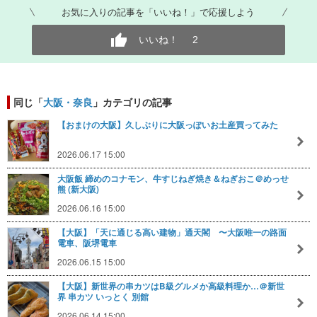
お気に入りの記事を「いいね！」で応援しよう
いいね！
2
同じ「
大阪・奈良
」カテゴリの記事
【おまけの大阪】久しぶりに大阪っぽいお土産買ってみた
2026.06.17 15:00
大阪飯 締めのコナモン、牛すじねぎ焼き＆ねぎおこ＠めっせ
熊 (新大阪)
2026.06.16 15:00
【大阪】「天に通じる高い建物」通天閣 〜大阪唯一の路面
電車、阪堺電車
2026.06.15 15:00
【大阪】新世界の串カツはB級グルメか高級料理か…＠新世
界 串カツ いっとく 別館
2026.06.14 15:00