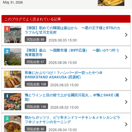
May 31, 2026
このブログでよく読まれている記事
【韓国】初めての韓国は釜山から 〜星の王子様とBTSのカ
ラフルな甘川文化村
閲覧総数 89
2026.08.05 15:00
【韓国】釜山 〜国際市場（BIFF広場） 〜願いが1つ叶う
海東龍宮寺
閲覧総数 57
2026.08.06 15:00
和食にかぶりつけ！？ハンバーガー切ったやつ＠
BRISKSTAND ASAKUSA (田原町)
閲覧総数 108
2026.08.03 15:00
鴨とワインと目の前で上がる隅田川花火… ＠鴨とSAKE (蔵
前)
閲覧総数 148
2026.08.02 15:00
朝からガッツリ、ピリ辛タンドリーチキン＆メキシカンピラ
フ＠ジョナサンのモーニング
閲覧総数 85
2026.08.04 15:00