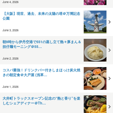
June 4, 2026
【大阪】現世、過去、未来の太陽の塔＠万博記念
公園
June 3, 2026
朝9時から伊丹空港で551の蒸し立て熱々豚まん＆
担仔麺モーニング＠55…
June 2, 2026
コスパ最強！ドリンクバー付きしまほっけ炭火焼
きの朝定食＠大戸屋 (浅草…
June 1, 2026
大井町トラックスオープン記念の“熱と香り”を楽
しむシェアディナー＠Th…