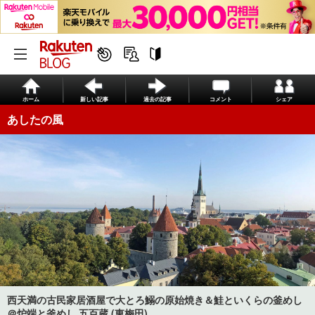
ホーム
新しい記事
過去の記事
コメント
シェア
あしたの風
西天満の古民家居酒屋で大とろ鰯の原始焼き＆鮭といくらの釜めし
＠炉端と釜めし 五百蔵 (東梅田)