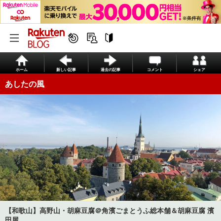
ホーム
新しい記事
過去の記事
コメント
シェア
あしたの風
【和歌山】高野山・胡麻豆腐＠角濱ごまとうふ総本舗＆胡麻豆腐 濱
田屋