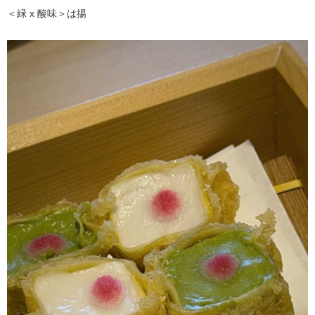
＜緑 x 酸味＞は揚