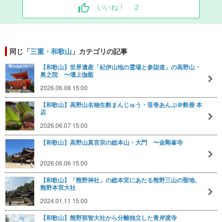
いいね！
2
同じ「
三重・和歌山
」カテゴリの記事
【和歌山】世界遺産「紀伊山地の霊場と参詣道」の高野山・
奥之院 〜壇上伽藍
2026.06.08 15:00
【和歌山】高野山名物生麩まんじゅう・笹巻あんぷ＠麩善 本
店
2026.06.07 15:00
【和歌山】高野山真言宗の総本山・大門 〜金剛峯寺
2026.06.06 15:00
【和歌山】「熊野神社」の総本宮にあたる熊野三山の聖地、
熊野本宮大社
2024.01.11 15:00
【和歌山】熊野那智大社から分離独立した青岸渡寺