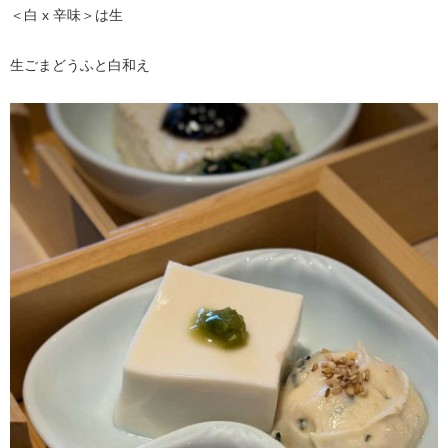
＜白 x 辛味＞は生
生ごまどうふと白和え