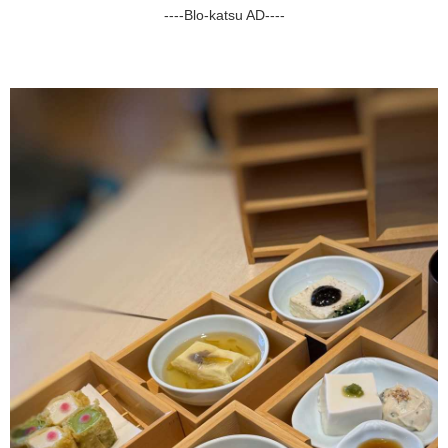
----Blo-katsu AD----