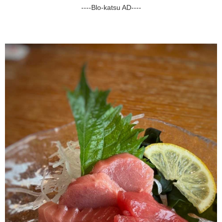
----Blo-katsu AD----