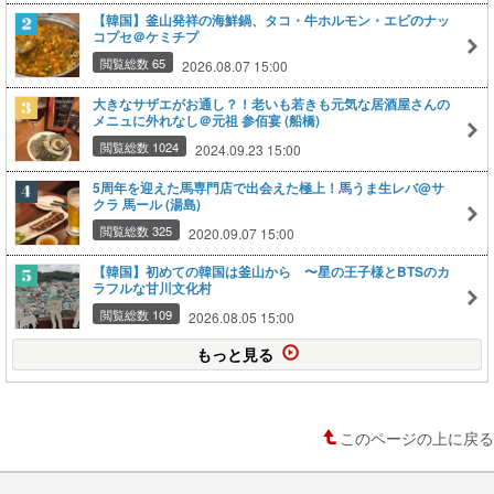
【韓国】釜山発祥の海鮮鍋、タコ・牛ホルモン・エビのナッ
コプセ＠ケミチプ
閲覧総数 65
2026.08.07 15:00
大きなサザエがお通し？！老いも若きも元気な居酒屋さんの
メニュに外れなし＠元祖 参佰宴 (船橋)
閲覧総数 1024
2024.09.23 15:00
5周年を迎えた馬専門店で出会えた極上！馬うま生レバ@サ
クラ 馬ール (湯島)
閲覧総数 325
2020.09.07 15:00
【韓国】初めての韓国は釜山から 〜星の王子様とBTSのカ
ラフルな甘川文化村
閲覧総数 109
2026.08.05 15:00
もっと見る
このページの上に戻る