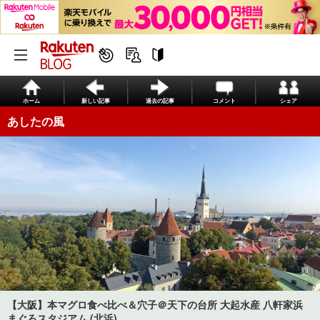
ホーム
新しい記事
過去の記事
コメント
シェア
あしたの風
【大阪】本マグロ食べ比べ＆穴子＠天下の台所 大起水産 八軒家浜
まぐろスタジアム (北浜)