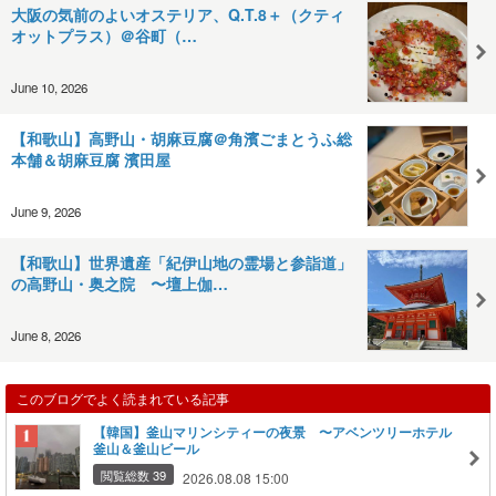
大阪の気前のよいオステリア、Q.T.8＋（クティ
オットプラス）＠谷町（…
June 10, 2026
【和歌山】高野山・胡麻豆腐＠角濱ごまとうふ総
本舗＆胡麻豆腐 濱田屋
June 9, 2026
【和歌山】世界遺産「紀伊山地の霊場と参詣道」
の高野山・奥之院 〜壇上伽…
June 8, 2026
このブログでよく読まれている記事
【韓国】釜山マリンシティーの夜景 〜アベンツリーホテル
釜山＆釜山ビール
閲覧総数 39
2026.08.08 15:00