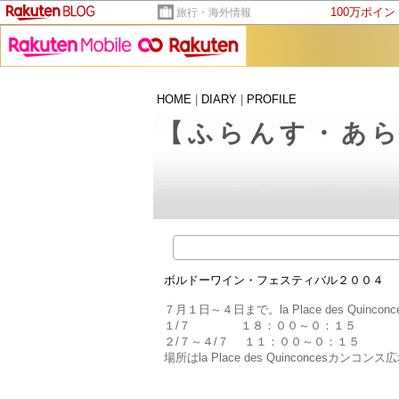
100万ポイ
旅行・海外情報
HOME
|
DIARY
|
PROFILE
【ふらんす・あ
ボルドーワイン・フェスティバル２００４
７月１日～４日まで。la Place des Quinconc
１/７ １８：００～０：１５
２/７～４/７ １１：００～０：１５
場所はla Place des Quinconcesカンコン