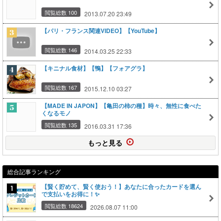
閲覧総数 100
2013.07.20 23:49
【パリ・フランス関連VIDEO】【YouTube】
閲覧総数 146
2014.03.25 22:33
【キニナル食材】【鴨】【フォアグラ】
閲覧総数 167
2015.12.10 03:27
【MADE IN JAPON】【亀田の柿の種】時々、無性に食べた
くなるモノ
閲覧総数 135
2016.03.31 17:36
もっと見る
総合記事ランキング
【賢く貯めて、賢く使おう！】あなたに合ったカードを選ん
で支払いをお得に！✨
閲覧総数 18624
2026.08.07 11:00