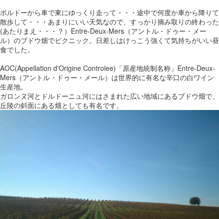
ボルドーから車で東にゆっくり走って・・・途中で何度か車から降りて
散歩して・・・あまりにいい天気なので、すっかり摘み取りの終わった
(あたりまえ・・・？）Entre-Deux-Mers（アントル・ドゥー・メー
ル）のブドウ畑でピクニック。日差しはけっこう強くて気持ちがいい昼
食でした。
AOC(Appellation d'Origine Controlee)「原産地統制名称」Entre-Deux-
Mers（アントル・ドゥー・メール）は世界的に有名な辛口の白ワイン
生産地。
ガロンヌ河とドルドーニュ河にはさまれた広い地域にあるブドウ畑で、
丘陵の斜面にある畑としても有名です。