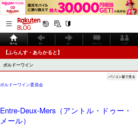
ホーム
前へ
次へ
コメント
シェア
【ふらんす・あらかると】
ボルドーワイン
パソコン版で見る
ボルドーワイン委員会
Entre-Deux-Mers（アントル・ドゥー・
メール）