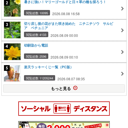
暑さに強い！マリーゴールドと日々草の種を採ろう！
閲覧総数 10095
2026.08.08 16:58
切り戻し後の花がまた咲き始めた ニチニチソウ サルビ
ア ペチュニア
閲覧総数 4133
2026.08.09 00:00
幼馴染から電話
閲覧総数 2596
2026.08.09 00:10
楽天ラッキーくじ一覧（PC版）
閲覧総数 11205244
2026.08.07 08:35
もっと見る