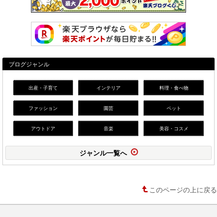
ブログジャンル
出産・子育て
インテリア
料理・食べ物
ファッション
園芸
ペット
アウトドア
音楽
美容・コスメ
ジャンル一覧へ
このページの上に戻る