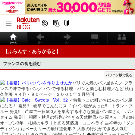
ホーム
前へ
次へ
コメント
シェア
【ふらんす・あらかると】
フランスの食を読む
パソコン版で見る
パリで人気のパン屋さん／ フラ
ンスの味で作るパン／ パンで作る料理・パンと楽しむ料理／など 秋山
久美著 Ａ４判・９５ページ・２００１年１月発刊
＜特集＞この町いちばんのパン屋
になる！ 発見!! 岐阜でこんなにスゴイパン屋があった!! トラン・ブ
ルー 発見!! 芦屋で一日500人を集客する小さな繁盛パン屋さん パン
タイム 発見!! 福岡・秋月の行列ができる天然酵母パン屋さん 月の峠
オープン3年・札幌のキラリと光る繁盛店 ココペライ 吉祥寺の「ダン
ディゾン」はベーカリーの最終進化形？ 大阪の行列ができる人気店
「ブランジュリ タケウチ」が移転オープン！ ◆個性派ニューオープン