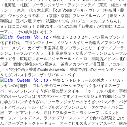
（北海道・札幌）ブーランジェリー・アンシャンテ／（東京・経堂）オ
ラン ／（東京・代々木上原）Pour Vous(プール・ヴ）／（神奈川・藤
沢）ジャックと豆の木 ／（京都・京都）ブレッドルーム ／（奈良・大
和郡山）豆パン屋 アポロ 祇園おくむらプロデュースの「ぶうらんじ
ぇ」はココが違う！ 創業75年。仙台の老舗「石井屋」が大胆にリニュ
ーアル。 その成果はいかに？
＜特集２＞２００２年、パン屋もブランド
化する時代 ブランジェリー メゾン・カイザー高輪店／ブランジェ
リー メゾン・カイザー田園調布店 ／ブランジュリ・イヴー／ブーラ
ンジェリーフルディガラ 玉川高島屋Ｓ・Ｃ店／ブーランジェリーフル
ディガラ 広尾店／ポール／ジェラール・ミュロ 福岡店／ドンク北白
川店 個性で勝負のパン屋さん 茶庵／カラヘオ／濱田屋／アコルト
／ ＜特別企画＞香港のcafe＆sweets 香港で注目のオーセンティック
＆モダンレストラン ザ・リパルス・ベイ
＜特集１＞トレトゥールの魅力・デリカテ
ッセンの可能性 フレンチのスーパーシェフがつくるパイ＆スープ
パ・マル／フレンチそうざい店の新スタイル ドゥ・ミル／栃木・宇都
宮のオーベルジュは"食"のデパートです／オーベルジュ音羽和紀シェフ
に学ぶフレンチそうざい／ブーランジェリーのそうざいパン／ラ・パゲ
ット／ヴォルテール・ピープルズ／ブランジュリ タケウチ／パン工
房 ア・ビアント／今、注目のブルターニュ風クレープ ポポット、
オ・タン・ジャディス、ラフェ デリース／スープで食べる野菜とごは
ん／スープストックトーキョー アークヒルズ店／ディアスーツ 銀座