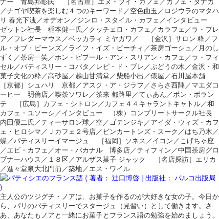
ナー 青島邦彰氏 ［名古屋］エヌ・ブイ・カフェ／カフェ・タナカ
／ナゴヤ喫茶を楽しむ４つのキーワード／空色曲玉／ロジウラのマタハ
リ 春光下洩／オデオン／ジンロ・スタイル・カフェ／インタビュー
ゼットン社長 稲本健一氏／クッチェロ・カフェ／カラフェ／ラ・ブレ
ア／フレダーマウス／ベッカラィ ミヤガワ／ ［金沢］サロン 粋／フ
ル・オブ・ビーンズ／ライフ・イズ・ビーチィ／茶房ゴーシュ／月のし
ずく／茶房一笑／ホン・ビプール・アン・スリアン・カフェ／ラ・フィ
セル／パティスリー・コバタ／レピ・ド・ブレ／ぶどうの木／金沢・和
菓子文化の粋／高砂屋／越山甘清堂／柴船小出／俵屋／石川屋本舗
［京都］シュハリ 京都／アスク・ア・ジラフ／さらさ西陣／マエダコ
ーヒー 明倫店／喫茶ソワレ／茶来 都路里／てぃあん／ボン・ボラン
テ ［広島］カフェ・シトロン／カフェ４４キャラントキャトル／和
カフェ・ユソーシ／インタビュー （株）コンプリートサークル社長
内田優二氏／ティーサロン球／空／ゴテンジキ／アイダ・ウィズ・カフ
ェ・ヒロシマ／Ｊカフェ２号店／ビンカートンズ・スーク／はち乃木／
蝶／パティスリーイマージュ ［福岡］ソネス／イコン／こげちゃ座
／エビ・カフェ／オー・バカナル 博多店／ティフィン／中国茶房グロ
ブナーハウス／１８区／アルザス菓子 ジャック ［名店探訪］エリカ
／進々堂泉大北門前／築地／エス・ワイル
主人公のツジグチ・ノアは、お菓子を作るのが大好きな女の子。今日か
ら、パリのパティスリーでスタージュ（見習い）として働きます。さ
あ、あなたもノアと一緒にお菓子とフランス語の勉強を始めましょう。