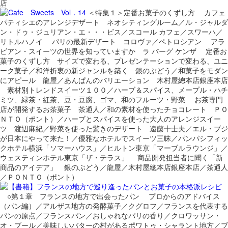
店
＜特集１＞定番お菓子のくずし方 カフェ
パティシエのアレンジデザート ネオシティングルーム／ル・ジャルダ
ン・ドゥ・ジュリアン・エ・・・ビス／スコール カフェ／スワーハ／
リトルハノイ パリの最新デザート コロヴァ／ペトロシアン アラ
ビアン・スイーツの世界を知っていますか ラ バーグ ケンザ 定番お
菓子のくずし方 サイズで変わる、プレゼンテーションで変わる、ユニ
ーク菓子／和洋折衷の新ジャンルを築く 銀のぶどう／和菓子をモダン
にアピール 龍屋／あんぱんのバリエーション 木村屋總本店銀座本店
素材別トレンドスイーツ１００／ハーブ＆スパイス、メープル・ハチ
ミツ、緑茶・紅茶、豆・豆腐、ゴマ、和のフルーツ・野菜 お茶専門
店が開発するお茶菓子 茶通人／和の素材を使ったチョコレート ＰＯ
ＮＴＯ（ポント）／ハーブとスパイスを使った大人のアレンジスイー
ツ 渡辺麻紀／野菜を使った驚きのデザート 遠藤十士夫／エル・ブジ
が日本にやって来た！／優雅なホテルでスイーツ三昧／パンパシフィッ
クホテル横浜「ソマーハウス」／ヒルトン東京「マーブルラウンジ」／
ウェスティンホテル東京「ザ・テラス」 商品開発担当者に聞く「新
商品のアイデア」 銀のぶどう／龍屋／木村屋總本店銀座本店／茶通人
／ＰＯＮＴＯ（ポント）
○第１章 フランスの地方で出会ったパン プロからのアドバイス
（パン編）／アルザス地方の発酵菓子／クグロフ／フランスを代表する
パンの原点／フランスパン／おしゃれなパリの香り／クロワッサン・
オ・ブール／美味しいバターの村があるポワトゥ・シャラント地方／ブ