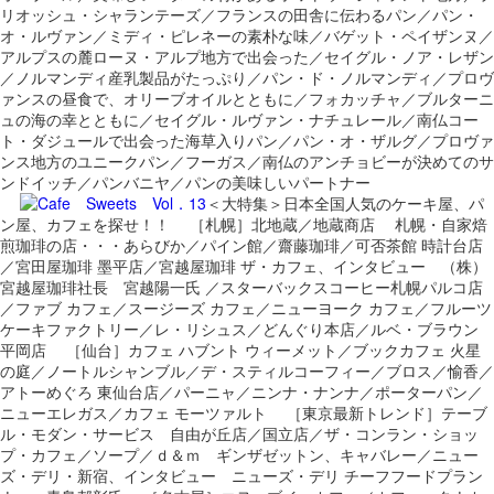
リオッシュ・シャランテーズ／フランスの田舎に伝わるパン／パン・
オ・ルヴァン／ミディ・ピレネーの素朴な味／バゲット・ペイザンヌ／
アルプスの麓ローヌ・アルプ地方で出会った／セイグル・ノア・レザン
／ノルマンディ産乳製品がたっぷり／パン・ド・ノルマンディ／プロヴ
ァンスの昼食で、オリーブオイルとともに／フォカッチャ／ブルターニ
ュの海の幸とともに／セイグル・ルヴァン・ナチュレール／南仏コー
ト・ダジュールで出会った海草入りパン／パン・オ・ザルグ／プロヴァ
ンス地方のユニークパン／フーガス／南仏のアンチョビーが決めてのサ
ンドイッチ／パンバニヤ／パンの美味しいパートナー
＜大特集＞日本全国人気のケーキ屋、パ
ン屋、カフェを探せ！！ ［札幌］北地蔵／地蔵商店 札幌・自家焙
煎珈琲の店・・・あらびか／パイン館／齋藤珈琲／可否茶館 時計台店
／宮田屋珈琲 墨平店／宮越屋珈琲 ザ・カフェ、インタビュー （株）
宮越屋珈琲社長 宮越陽一氏 ／スターバックスコーヒー札幌パルコ店
／ファブ カフェ／スージーズ カフェ／ニューヨーク カフェ／フルーツ
ケーキファクトリー／レ・リシュス／どんぐり本店／ルベ・ブラウン
平岡店 ［仙台］カフェ ハブント ウィーメット／ブックカフェ 火星
の庭／ノートルシャンブル／デ・スティルコーフィー／ブロス／愉香／
アトーめぐろ 東仙台店／パーニャ／ニンナ・ナンナ／ポーターパン／
ニューエレガス／カフェ モーツァルト ［東京最新トレンド］テーブ
ル・モダン・サービス 自由が丘店／国立店／ザ・コンラン・ショッ
プ・カフェ／ソープ／ｄ＆ｍ ギンザゼットン、キャバレー／ニュー
ズ・デリ・新宿、インタビュー ニューズ・デリ チーフフードプラン