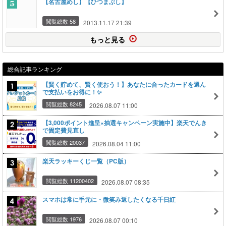
【名古屋めし】【ひつまぶし】
閲覧総数 58
2013.11.17 21:39
もっと見る
総合記事ランキング
【賢く貯めて、賢く使おう！】あなたに合ったカードを選ん
で支払いをお得に！✨
閲覧総数 8245
2026.08.07 11:00
【3,000ポイント進呈×抽選キャンペーン実施中】楽天でんき
で固定費見直し
閲覧総数 20037
2026.08.04 11:00
楽天ラッキーくじ一覧（PC版）
閲覧総数 11200402
2026.08.07 08:35
スマホは常に手元に・微笑み返したくなる千日紅
閲覧総数 1976
2026.08.07 00:10