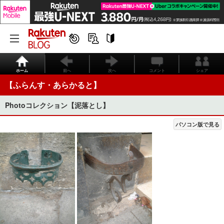
ホーム
前へ
次へ
コメント
シェア
【ふらんす・あらかると】
Photoコレクション【泥落とし】
パソコン版で見る