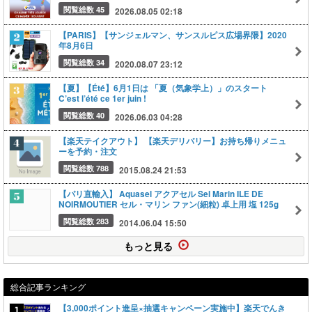
閲覧総数 45
2026.08.05 02:18
【PARIS】【サンジェルマン、サンスルピス広場界隈】2020
年8月6日
閲覧総数 34
2020.08.07 23:12
【夏】【Été】6月1日は 「夏（気象学上）」のスタート
C’est l’été ce 1er juin !
閲覧総数 40
2026.06.03 04:28
【楽天テイクアウト】 【楽天デリバリー】お持ち帰りメニュ
ーを予約・注文
閲覧総数 788
2015.08.24 21:53
【パリ直輸入】 Aquasel アクアセル Sel Marin ILE DE
NOIRMOUTIER セル・マリン ファン(細粒) 卓上用 塩 125g
閲覧総数 283
2014.06.04 15:50
もっと見る
総合記事ランキング
【3,000ポイント進呈×抽選キャンペーン実施中】楽天でんき