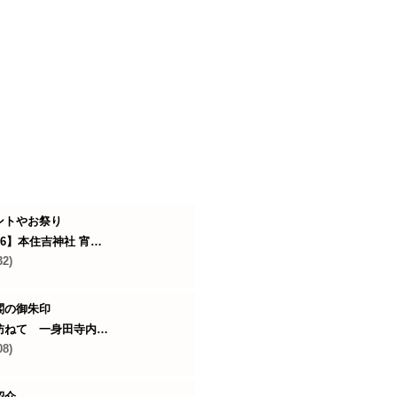
ントやお祭り
26】本住吉神社 宵…
32)
閣の御朱印
訪ねて 一身田寺内…
08)
紹介