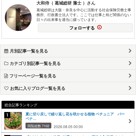
大和侍（ 葛城総研 藩士 ）さん
葛城総研は大阪・奈良を中心に活動する社会保険労務士事
務所、行政書士法人です。ここでは仕事と殆ど関係のない
日々の出来事を適当に綴っています。
フォローする
月別記事一覧を見る
カテゴリ別記事一覧を見る
フリーページ一覧を見る
お気に入りブログ一覧を見る
総合記事ランキング
夏に切り戻しで繰り返し花を咲かせる植物 ペチュニア バー
ベナ…
閲覧総数 7102
2026.08.05 00:00