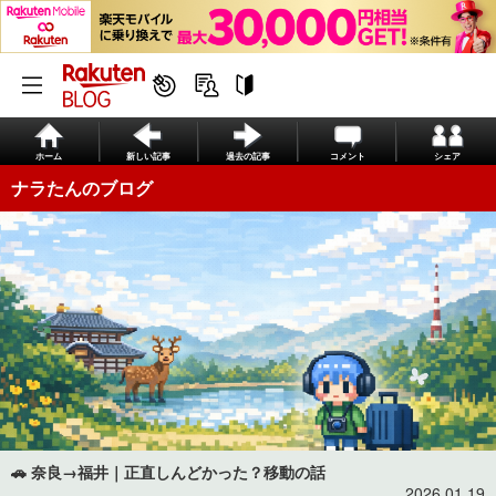
ホーム
新しい記事
過去の記事
コメント
シェア
ナラたんのブログ
🚗 奈良→福井｜正直しんどかった？移動の話
2026.01.19