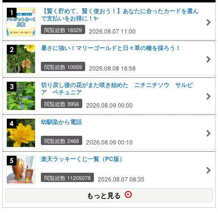
【賢く貯めて、賢く使おう！】あなたに合ったカードを選ん
で支払いをお得に！✨
閲覧総数 18329
2026.08.07 11:00
暑さに強い！マリーゴールドと日々草の種を採ろう！
閲覧総数 10059
2026.08.08 16:58
切り戻し後の花がまた咲き始めた ニチニチソウ サルビ
ア ペチュニア
閲覧総数 3956
2026.08.09 00:00
幼馴染から電話
閲覧総数 2469
2026.08.09 00:10
楽天ラッキーくじ一覧（PC版）
閲覧総数 11205078
2026.08.07 08:35
もっと見る