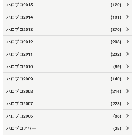
ハロプロ2015
(120)
ハロプロ2014
(101)
ハロプロ2013
(370)
ハロプロ2012
(208)
ハロプロ2011
(232)
ハロプロ2010
(89)
ハロプロ2009
(140)
ハロプロ2008
(214)
ハロプロ2007
(223)
ハロプロ2006
(88)
ハロプロアワー
(28)