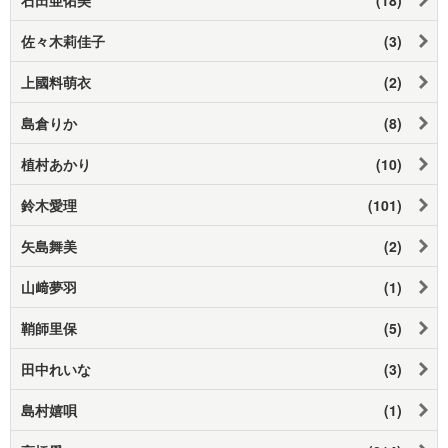
石田亜佑美
(18)
佐々木莉佳子
(3)
上國料萌衣
(2)
島倉りか
(8)
植村あかり
(10)
鈴木愛理
(101)
矢島舞美
(2)
山﨑夢羽
(1)
鞘師里保
(5)
田中れいな
(3)
島村嬉唄
(1)