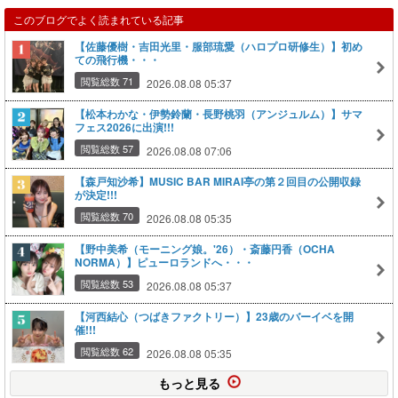
このブログでよく読まれている記事
【佐藤優樹・吉田光里・服部琉愛（ハロプロ研修生）】初め
ての飛行機・・・
閲覧総数 71
2026.08.08 05:37
【松本わかな・伊勢鈴蘭・長野桃羽（アンジュルム）】サマ
フェス2026に出演!!!
閲覧総数 57
2026.08.08 07:06
【森戸知沙希】MUSIC BAR MIRAI亭の第２回目の公開収録
が決定!!!
閲覧総数 70
2026.08.08 05:35
【野中美希（モーニング娘。'26）・斎藤円香（OCHA
NORMA）】ピューロランドへ・・・
閲覧総数 53
2026.08.08 05:37
【河西結心（つばきファクトリー）】23歳のバーイベを開
催!!!
閲覧総数 62
2026.08.08 05:35
もっと見る