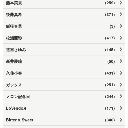
藤本美貴
(259)
後藤真希
(371)
飯窪春菜
(3)
松浦亜弥
(417)
道重さゆみ
(145)
新井愛瞳
(50)
久住小春
(431)
ガッタス
(251)
メロン記念日
(244)
LoVendoЯ
(171)
Bitter & Sweet
(340)