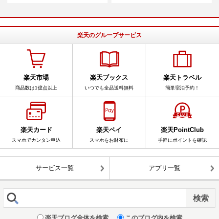
楽天のグループサービス
楽天市場
楽天ブックス
楽天トラベル
商品数は1億点以上
いつでも全品送料無料
簡単宿泊予約！
楽天カード
楽天ペイ
楽天PointClub
スマホでカンタン申込
スマホをお財布に
手軽にポイントを確認
サービス一覧
アプリ一覧
楽天ブログ全体を検索
このブログ内を検索