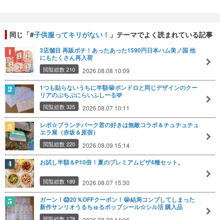
同じ「#
子供服ってキリがない！
」テーマでよく読まれている記事
3店舗目 再販ポチ！あったあった1590円日本ハム美ノ国 他
にもたくさん再入荷
閲覧総数 210
2026.08.08 10:09
1つも貼らないうちに半額😭ボンドロと同じデザインのクー
リアのぷちぷにらいふしーる🩷
閲覧総数 325
2026.08.07 10:11
レポ☆ブランチパーク君の好きは無敵コラボ＆チュチュチュ
エラ展（赤坂＆原宿）
閲覧総数 220
2026.08.09 15:14
お試し半額＆P10倍！夏のプレミアムピザ4種セット。
閲覧総数 189
2026.08.07 15:30
ガーン！😱20％OFFクーポン！😭結局コンプしてしまった
新作サンリオうるちゅるポップシール☆シル活 購入品
閲覧総数 178
2026.08.09 14:06