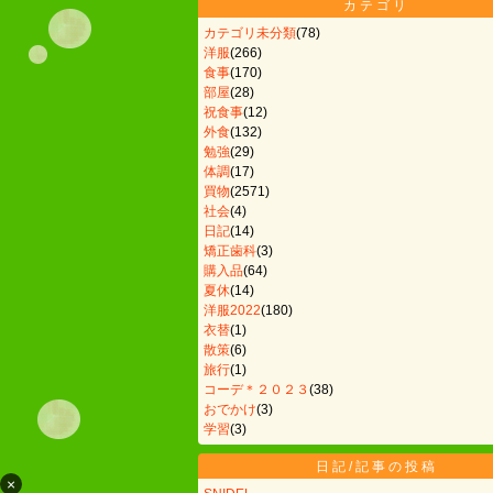
カテゴリ
カテゴリ未分類
(78)
洋服
(266)
食事
(170)
部屋
(28)
祝食事
(12)
外食
(132)
勉強
(29)
体調
(17)
買物
(2571)
社会
(4)
日記
(14)
矯正歯科
(3)
購入品
(64)
夏休
(14)
洋服2022
(180)
衣替
(1)
散策
(6)
旅行
(1)
コーデ＊２０２３
(38)
おでかけ
(3)
学習
(3)
日記/記事の投稿
×