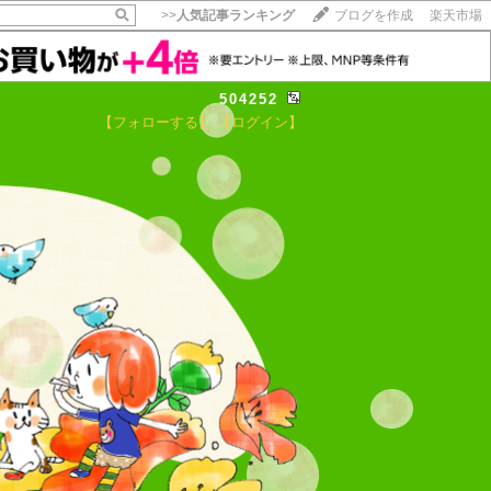
>>
人気記事ランキング
ブログを作成
楽天市場
504252
【フォローする】
【ログイン】
【毎日開催】
15記事にいいね！で1ポイント
10秒滞在
いいね!
--
/
--