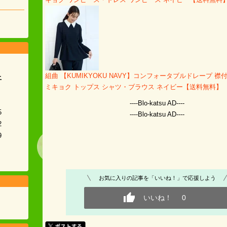
組曲 【KUMIKYOKU NAVY】コンフォータブルドレープ 襟
土
ミキョク トップス シャツ・ブラウス ネイビー【送料無料】
----Blo-katsu AD----
5
----Blo-katsu AD----
2
9
お気に入りの記事を「いいね！」で応援しよう
いいね！
0