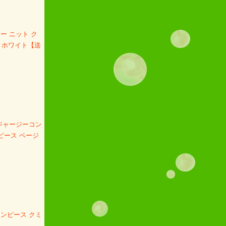
ー ニット ク
 ホワイト【送
】ジャージーコン
ピース ベージ
ワンピース クミ
】