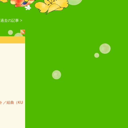
過去の記事 >
ット／組曲（KU