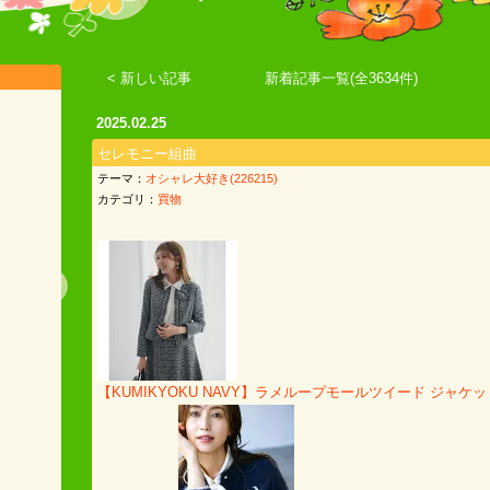
< 新しい記事
新着記事一覧(全3634件)
2025.02.25
セレモニー組曲
テーマ：
オシャレ大好き(226215)
カテゴリ：
買物
【KUMIKYOKU NAVY】ラメループモールツイード ジャケ