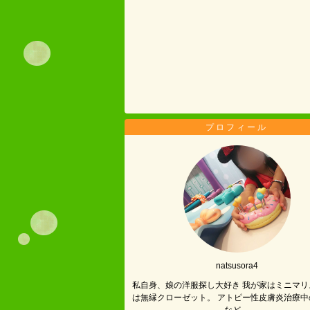
プロフィール
natsusora4
私自身、娘の洋服探し大好き 我が家はミニマリ
は無縁クローゼット。 アトピー性皮膚炎治療中
など。