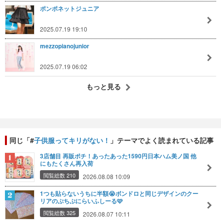
ポンポネットジュニア
2025.07.19 19:10
mezzopianojunior
2025.07.19 06:02
もっと見る
同じ「#
子供服ってキリがない！
」テーマでよく読まれている記事
3店舗目 再販ポチ！あったあった1590円日本ハム美ノ国 他
にもたくさん再入荷
閲覧総数 210
2026.08.08 10:09
1つも貼らないうちに半額😭ボンドロと同じデザインのクー
リアのぷちぷにらいふしーる🩷
閲覧総数 325
2026.08.07 10:11