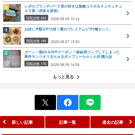
レポ☆ブランチパーク君の好きは無敵コラボ＆チュチュチュ
エラ展（赤坂＆原宿）
閲覧総数 220
2026.08.09 15:14
お試し半額＆P10倍！夏のプレミアムピザ4種セット。
閲覧総数 189
2026.08.07 15:30
ガーン！😱20％OFFクーポン！😭結局コンプしてしまった
新作サンリオうるちゅるポップシール☆シル活 購入品
閲覧総数 178
2026.08.09 14:06
もっと見る
新しい記事
記事一覧
過去の記事