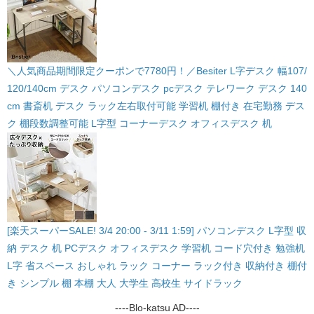
＼人気商品期間限定クーポンで7780円！／Besiter L字デスク 幅107/
120/140cm デスク パソコンデスク pcデスク テレワーク デスク 140
cm 書斎机 デスク ラック左右取付可能 学習机 棚付き 在宅勤務 デス
ク 棚段数調整可能 L字型 コーナーデスク オフィスデスク 机
[楽天スーパーSALE! 3/4 20:00 - 3/11 1:59] パソコンデスク L字型 収
納 デスク 机 PCデスク オフィスデスク 学習机 コード穴付き 勉強机
L字 省スペース おしゃれ ラック コーナー ラック付き 収納付き 棚付
き シンプル 棚 本棚 大人 大学生 高校生 サイドラック
----Blo-katsu AD----