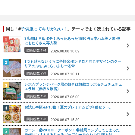
同じ「#
子供服ってキリがない！
」テーマでよく読まれている記事
3店舗目 再販ポチ！あったあった1590円日本ハム美ノ国 他
にもたくさん再入荷
閲覧総数 174
2026.08.08 10:09
1つも貼らないうちに半額😭ボンドロと同じデザインのクー
リアのぷちぷにらいふしーる🩷
閲覧総数 293
2026.08.07 10:11
レポ☆ブランチパーク君の好きは無敵コラボ＆チュチュチュ
エラ展（赤坂＆原宿）
閲覧総数 198
2026.08.07 06:00
お試し半額＆P10倍！夏のプレミアムピザ4種セット。
閲覧総数 173
2026.08.07 15:30
ガーン！😱20％OFFクーポン！😭結局コンプしてしまった
新作サンリオうるちゅるポップシール☆シル活 購入品