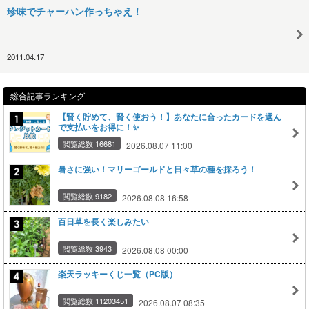
珍味でチャーハン作っちゃえ！
2011.04.17
総合記事ランキング
【賢く貯めて、賢く使おう！】あなたに合ったカードを選ん
で支払いをお得に！✨
閲覧総数 16681
2026.08.07 11:00
暑さに強い！マリーゴールドと日々草の種を採ろう！
閲覧総数 9182
2026.08.08 16:58
百日草を長く楽しみたい
閲覧総数 3943
2026.08.08 00:00
楽天ラッキーくじ一覧（PC版）
閲覧総数 11203451
2026.08.07 08:35