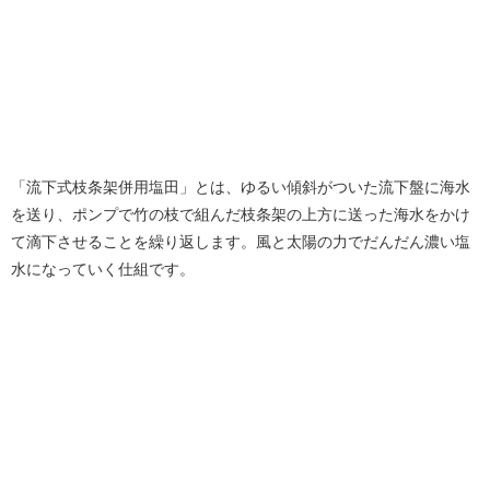
「流下式枝条架併用塩田」とは、ゆるい傾斜がついた流下盤に海水
を送り、ポンプで竹の枝で組んだ枝条架の上方に送った海水をかけ
て滴下させることを繰り返します。風と太陽の力でだんだん濃い塩
水になっていく仕組です。