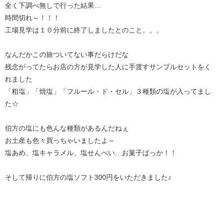
全く下調べ無しで行った結果…
時間切れ～！！！
工場見学は１０分前に終了しましたとのこと。。。
なんだかこの旅ついてない事だらけだな
残念がってたらお店の方が見学した人に手渡すサンプルセットをく
れました
「粗塩」「焼塩」「フルール・ド・セル」３種類の塩が入ってまし
た☆
伯方の塩にも色んな種類があるんだねぇ
お土産も色々買っちゃいましたよ～
塩あめ、塩キャラメル、塩せんべい…お菓子ばっか！！
そして帰りに伯方の塩ソフト300円をいただきました♪