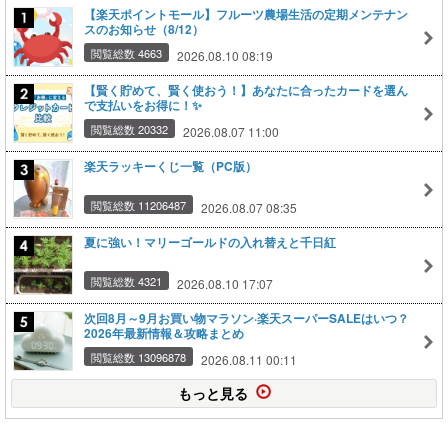
【楽天ポイントモール】フルーツ農場生活の定期メンテナン
スのお知らせ（8/12）
閲覧総数 4663
2026.08.10 08:19
【賢く貯めて、賢く使おう！】あなたに合ったカードを選ん
で支払いをお得に！✨
閲覧総数 20332
2026.08.07 11:00
楽天ラッキーくじ一覧（PC版）
閲覧総数 11206487
2026.08.07 08:35
夏に強い！マリーゴールドの入れ替えと千日紅
閲覧総数 4321
2026.08.10 17:07
次回8月～9月お買い物マラソン·楽天スーパーSALEはいつ？
2026年最新情報＆攻略まとめ
閲覧総数 13096878
2026.08.11 00:11
もっと見る