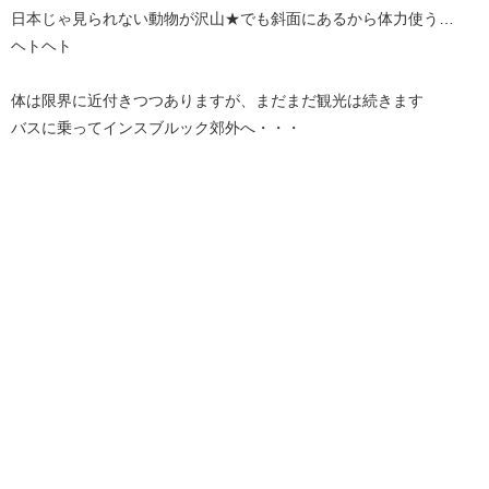
日本じゃ見られない動物が沢山★でも斜面にあるから体力使う…
ヘトヘト
体は限界に近付きつつありますが、まだまだ観光は続きます
バスに乗ってインスブルック郊外へ・・・