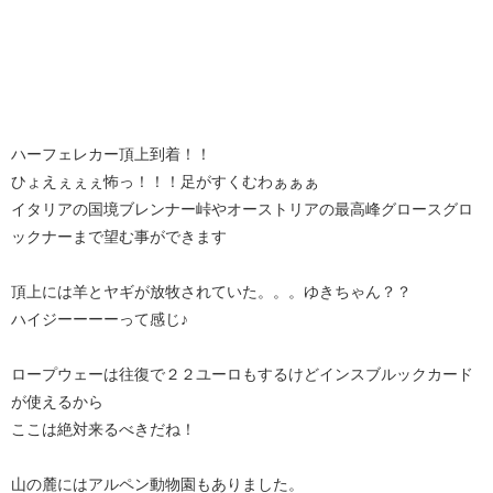
ハーフェレカー頂上到着！！
ひょえぇぇぇ怖っ！！！足がすくむわぁぁぁ
イタリアの国境ブレンナー峠やオーストリアの最高峰グロースグロ
ックナーまで望む事ができます
頂上には羊とヤギが放牧されていた。。。ゆきちゃん？？
ハイジーーーーって感じ♪
ロープウェーは往復で２２ユーロもするけどインスブルックカード
が使えるから
ここは絶対来るべきだね！
山の麓にはアルペン動物園もありました。